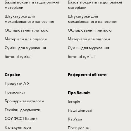
Базові покриття та допоміжні
Базові покриття та допоміжні
матеріали
матеріали
Штукатурки для
Штукатурки для
механізованого нанесення
механізованого нанесення
Облицювання плиткою
Облицювання плиткою
Матеріали для підлоги
Матеріали для підлоги
Суміші для мурування
Суміші для мурування
Бетонні суміші
Бетонні суміші
Сервіси
Референтні об'єкти
Продукти А-Я
Прайс-лист
Про Baumit
Брошури та каталоги
Історія
Технічні документи
Наші цінності
СОУ ФССТ Baumit
Кар'єра
Калькулятори
Прес-релізи