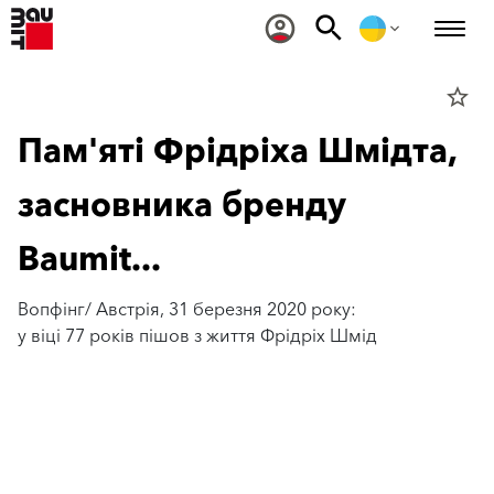
star_border
Пам'яті Фрідріха Шмідта,
засновника бренду
Baumit...
Вопфінг/ Австрія, 31 березня 2020 року:
у віці 77 років пішов з життя Фрідріх Шмід