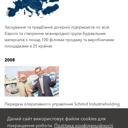
Заснування та придбання дочірніх підприємств по всій
Європі та створення міжнародної групи будівельних
матеріалів з понад 100 філіями продажу та виробничими
площадками в 25 країнах
2008
Передача оперативного управління Schmid Industrieholding
синові Роберту. Однак Фрідріх Шмід завжди був готовий
підтримати та проконсультувати свого сина.
Даний сайт використовує файли cookies для
покращення роботи.
Політика конфіденційності