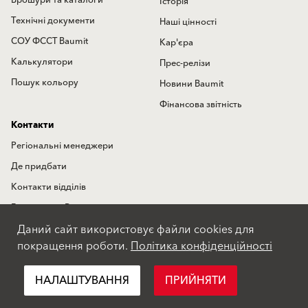
Брошури та каталоги
Історія
Технічні документи
Наші цінності
СОУ ФССТ Baumit
Кар'єра
Калькулятори
Прес-релізи
Пошук кольору
Новини Baumit
Фінансова звітність
Контакти
Регіональні менеджери
Де придбати
Контакти відділів
Гаряча лінія Baumit
Даний сайт використовує файли cookies для
Міжнародні представництва
покращення роботи.
Політика конфіденційності
Форма зворотного зв'язку
НАЛАШТУВАННЯ
ПРИЙНЯТИ
Положення про конфіденційність