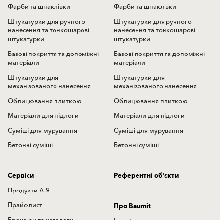
Фарби та шпаклівки
Фарби та шпаклівки
Штукатурки для ручного
Штукатурки для ручного
нанесення та тонкошарові
нанесення та тонкошарові
штукатурки
штукатурки
Базові покриття та допоміжні
Базові покриття та допоміжні
матеріали
матеріали
Штукатурки для
Штукатурки для
механізованого нанесення
механізованого нанесення
Облицювання плиткою
Облицювання плиткою
Матеріали для підлоги
Матеріали для підлоги
Суміші для мурування
Суміші для мурування
Бетонні суміші
Бетонні суміші
Сервіси
Референтні об'єкти
Продукти А-Я
Прайс-лист
Про Baumit