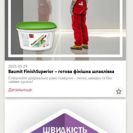
2025-05-29
Baumit FinishSuperior — готова фінішна шпаклівка
Створюйте дзеркально рівні поверхні — легко, швидко та без
зайвих зусиль!
Детальніше
star_border