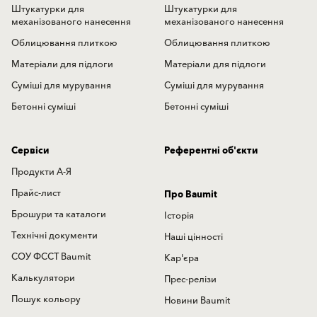
Штукатурки для
Штукатурки для
механізованого нанесення
механізованого нанесення
Облицювання плиткою
Облицювання плиткою
Матеріали для підлоги
Матеріали для підлоги
Суміші для мурування
Суміші для мурування
Бетонні суміші
Бетонні суміші
Сервіси
Референтні об'єкти
Продукти А-Я
Прайс-лист
Про Baumit
Брошури та каталоги
Історія
Технічні документи
Наші цінності
СОУ ФССТ Baumit
Кар'єра
Калькулятори
Прес-релізи
Пошук кольору
Новини Baumit