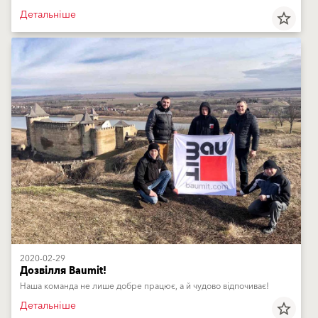
Детальніше
star_border
2020-02-29
Дозвілля Baumit!
Наша команда не лише добре працює, а й чудово відпочиває!
Детальніше
star_border