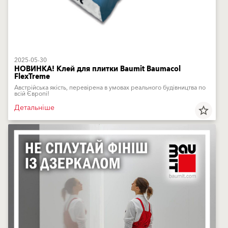
2025-05-30
НОВИНКА! Клей для плитки Baumit Baumacol
FlexTreme
Австрійська якість, перевірена в умовах реального будівництва по
всій Європі!
Детальніше
star_border