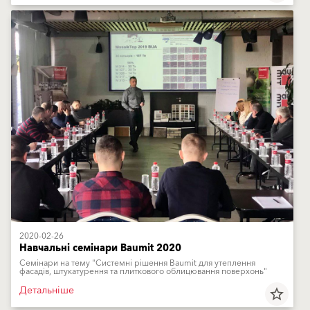
2020-02-26
Навчальні семінари Baumit 2020
Семінари на тему "Системні рішення Baumit для утеплення
фасадів, штукатурення та плиткового облицювання поверхонь"
Детальніше
star_border