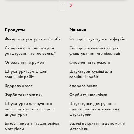
1
2
Продукти
Рішення
Фасадні штукатурки та фарби
Фасадні штукатурки та фарби
Складові компоненти для
Складові компоненти для
улаштування теплоізоляції
улаштування теплоізоляції
Оновлення та ремонт
Оновлення та ремонт
Штукатурні суміші для
Штукатурні суміші для
зовнішніх робіт
зовнішніх робіт
Здорова оселя
Здорова оселя
Фарби та шпаклівки
Фарби та шпаклівки
Штукатурки для ручного
Штукатурки для ручного
нанесення та тонкошарові
нанесення та тонкошарові
штукатурки
штукатурки
Базові покриття та допоміжні
Базові покриття та допоміжні
матеріали
матеріали