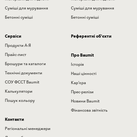
Суміші для мурування
Суміші для мурування
Бетонні суміші
Бетонні суміші
Сервіси
Референтні об'єкти
Продукти А-Я
Прайс-лист
Про Baumit
Брошури та каталоги
Історія
Технічні документи
Наші цінності
СОУ ФССТ Baumit
Кар'єра
Калькулятори
Прес-релізи
Пошук кольору
Новини Baumit
Фінансова звітність
Контакти
Регіональні менеджери