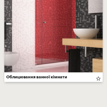
Облицювання ванної кімнати
star_border