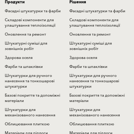
Продукти
Рішення
Фасадні штукатурки та фарби
Фасадні штукатурки та фарби
Складові компоненти для
Складові компоненти для
улаштування теплоізоляції
улаштування теплоізоляції
Оновлення та ремонт
Оновлення та ремонт
Штукатурні суміші для
Штукатурні суміші для
зовнішніх робіт
зовнішніх робіт
Здорова оселя
Здорова оселя
Фарби та шпаклівки
Фарби та шпаклівки
Штукатурки для ручного
Штукатурки для ручного
нанесення та тонкошарові
нанесення та тонкошарові
штукатурки
штукатурки
Базові покриття та допоміжні
Базові покриття та допоміжні
матеріали
матеріали
Штукатурки для
Штукатурки для
механізованого нанесення
механізованого нанесення
Облицювання плиткою
Облицювання плиткою
Матеріали для підлоги
Матеріали для підлоги