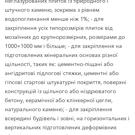
неглазурованих плиток із природного і
штучного каменю, зокрема з рівнем
водопоглинання менше ніж 1%; - для
закріплення усіх типорозмірів плиток від
мозаїчних до крупнорозмірних, розмірами до
1000×1000 мм і більше; - для закріплення на
підготовлених мінеральних основах різної
щільності, таких як: цементно-піщані або
ангідритові підлогові стяжки, цементні або
гіпсові стартові штукатурні покриття, поверхні
конструкцій із щільного або ніздрюватого
бетону, керамічної або клінкерної цегли,
натурального каменю; - для закріплення
всередині будівель і зовні, на горизонтальних і
вертикальних підготовлених деформівних