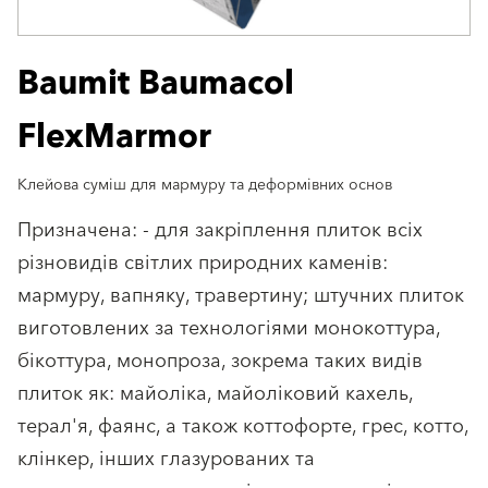
Baumit Baumacol
FlexMarmor
Клейова суміш для мармуру та деформівних основ
Призначена: - для закріплення плиток всіх
різновидів світлих природних каменів:
мармуру, вапняку, травертину; штучних плиток
виготовлених за технологіями монокоттура,
бікоттура, монопроза, зокрема таких видів
плиток як: майоліка, майоліковий кахель,
терал'я, фаянс, а також коттофорте, грес, котто,
клінкер, інших глазурованих та