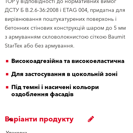
TOP у відповідності до нормативних вимог
ДСТУ Б В.2.6-36:2008 і ETAG 004, придатна для
вирівнювання поштукатурених поверхонь і
бетонних стінових конструкцій шаром до 5 мм
з армуванням скловолокнистою сіткою Baumit
StarTex або без армування.
Високоадгезійна та високоеластична
Для застосування в цокольній зоні
Під темні і насичені кольори
оздоблення фасадів
Варіанти продукту