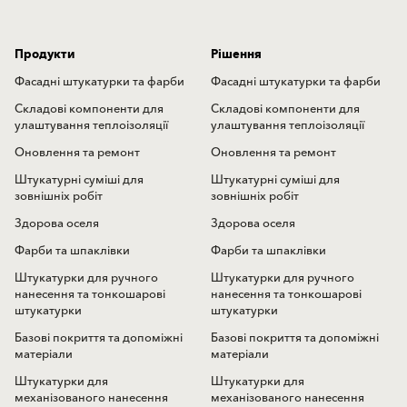
Продукти
Рішення
Фасадні штукатурки та фарби
Фасадні штукатурки та фарби
Складові компоненти для
Складові компоненти для
улаштування теплоізоляції
улаштування теплоізоляції
Оновлення та ремонт
Оновлення та ремонт
Штукатурні суміші для
Штукатурні суміші для
зовнішніх робіт
зовнішніх робіт
Здорова оселя
Здорова оселя
Фарби та шпаклівки
Фарби та шпаклівки
Штукатурки для ручного
Штукатурки для ручного
нанесення та тонкошарові
нанесення та тонкошарові
штукатурки
штукатурки
Базові покриття та допоміжні
Базові покриття та допоміжні
матеріали
матеріали
Штукатурки для
Штукатурки для
механізованого нанесення
механізованого нанесення