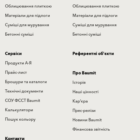
Облицювання плиткою
Облицювання плиткою
Матеріали для підлоги
Матеріали для підлоги
Суміші для мурування
Суміші для мурування
Бетонні суміші
Бетонні суміші
Сервіси
Референтні об'єкти
Продукти А-Я
Прайс-лист
Про Baumit
Брошури та каталоги
Історія
Технічні документи
Наші цінності
СОУ ФССТ Baumit
Кар'єра
Калькулятори
Прес-релізи
Пошук кольору
Новини Baumit
Фінансова звітність
Контакти