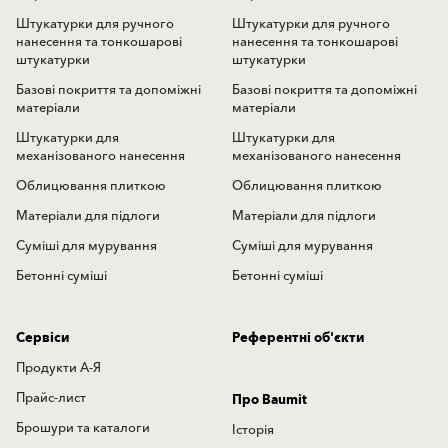
Штукатурки для ручного
Штукатурки для ручного
нанесення та тонкошарові
нанесення та тонкошарові
штукатурки
штукатурки
Базові покриття та допоміжні
Базові покриття та допоміжні
матеріали
матеріали
Штукатурки для
Штукатурки для
механізованого нанесення
механізованого нанесення
Облицювання плиткою
Облицювання плиткою
Матеріали для підлоги
Матеріали для підлоги
Суміші для мурування
Суміші для мурування
Бетонні суміші
Бетонні суміші
Сервіси
Референтні об'єкти
Продукти А-Я
Прайс-лист
Про Baumit
Брошури та каталоги
Історія