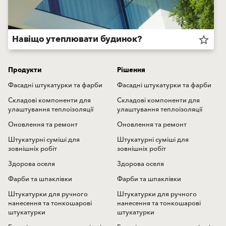
Навіщо утеплювати будинок?
star_border
Продукти
Рішення
Фасадні штукатурки та фарби
Фасадні штукатурки та фарби
Складові компоненти для
Складові компоненти для
улаштування теплоізоляції
улаштування теплоізоляції
Оновлення та ремонт
Оновлення та ремонт
Штукатурні суміші для
Штукатурні суміші для
зовнішніх робіт
зовнішніх робіт
Здорова оселя
Здорова оселя
Фарби та шпаклівки
Фарби та шпаклівки
Штукатурки для ручного
Штукатурки для ручного
нанесення та тонкошарові
нанесення та тонкошарові
штукатурки
штукатурки