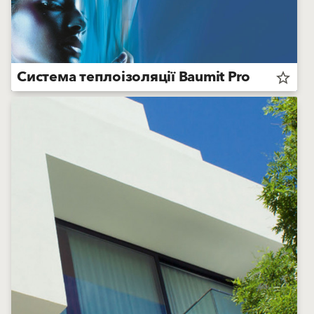
Система теплоізоляції Baumit Pro
star_border