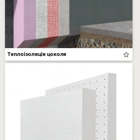
Теплоізоляція цоколя
star_border