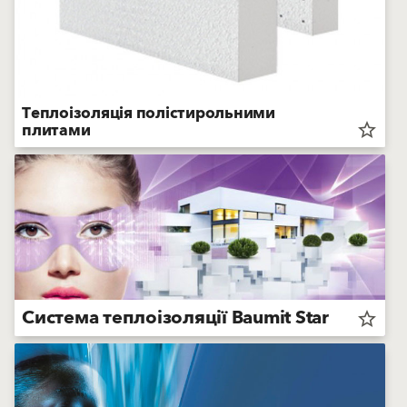
Теплоізоляція полістирольними
плитами
star_border
Система теплоізоляції Baumit Star
star_border