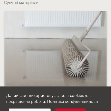
Супутні матеріали
Даний сайт використовує файли cookies для
покращення роботи.
Політика конфіденційності
Самовирівнювальні суміші
star_border