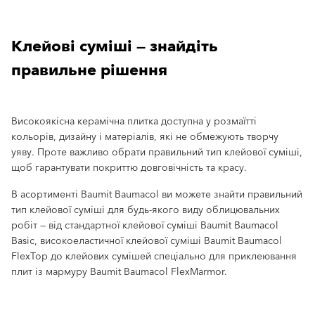
Клейові суміші — знайдіть
правильне рішення
Високоякісна керамічна плитка доступна у розмаїтті
кольорів, дизайну і матеріалів, які не обмежують творчу
уяву. Проте важливо обрати правильний тип клейової суміші,
щоб гарантувати покриттю довговічність та красу.
В асортименті Baumit Baumacol ви можете знайти правильний
тип клейової суміші для будь-якого виду облицювальних
робіт — від стандартної клейової суміші Baumit Baumacol
Basic, високоеластичної клейової суміші Baumit Baumacol
FlexTop до клейових сумішей спеціально для приклеювання
плит із мармуру Baumit Baumacol FlexMarmor.