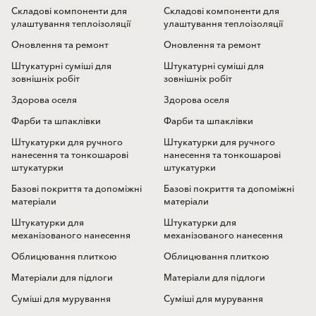
Складові компоненти для
Складові компоненти для
улаштування теплоізоляції
улаштування теплоізоляції
Оновлення та ремонт
Оновлення та ремонт
Штукатурні суміші для
Штукатурні суміші для
зовнішніх робіт
зовнішніх робіт
Здорова оселя
Здорова оселя
Фарби та шпаклівки
Фарби та шпаклівки
Штукатурки для ручного
Штукатурки для ручного
нанесення та тонкошарові
нанесення та тонкошарові
штукатурки
штукатурки
Базові покриття та допоміжні
Базові покриття та допоміжні
матеріали
матеріали
Штукатурки для
Штукатурки для
механізованого нанесення
механізованого нанесення
Облицювання плиткою
Облицювання плиткою
Матеріали для підлоги
Матеріали для підлоги
Суміші для мурування
Суміші для мурування