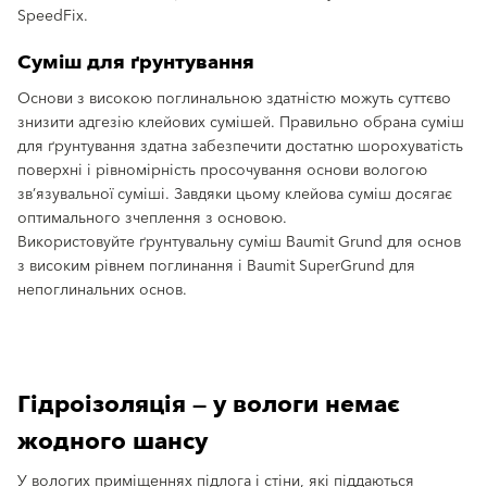
SpeedFix.
Суміш для ґрунтування
Основи з високою поглинальною здатністю можуть суттєво
знизити адгезію клейових сумішей. Правильно обрана суміш
для ґрунтування здатна забезпечити достатню шорохуватість
поверхні і рівномірність просочування основи вологою
зв’язувальної суміші. Завдяки цьому клейова суміш досягає
оптимального зчеплення з основою.
Використовуйте ґрунтувальну суміш Baumit Grund для основ
з високим рівнем поглинання і Baumit SuperGrund для
непоглинальних основ.
Гідроізоляція — у вологи немає
жодного шансу
У вологих приміщеннях підлога і стіни, які піддаються