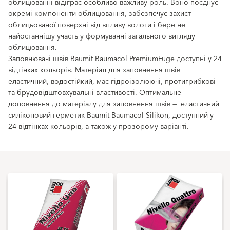
облицюванні відіграє особливо важливу роль. Воно поєднує
окремі компоненти облицювання, забезпечує захист
облицьованої поверхні від впливу вологи і бере не
найостаннішу участь у формуванні загального вигляду
облицювання.
Заповнювачі швів Baumit Baumacol PremiumFuge доступні у 24
відтінках кольорів. Матеріал для заповнення швів
еластичний, водостійкий, має гідроізолюючі, протигрибкові
та брудовідштовхувальні властивості. Оптимальне
доповнення до матеріалу для заповнення швів — еластичний
силіконовий герметик Baumit Baumacol Silikon, доступний у
24 відтінках кольорів, а також у прозорому варіанті.