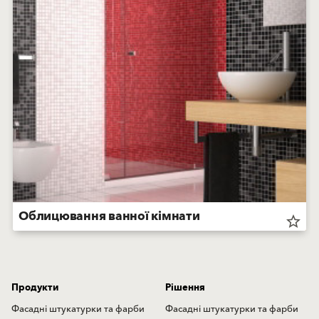
Облицювання ванної кімнати
star_border
Продукти
Рішення
Фасадні штукатурки та фарби
Фасадні штукатурки та фарби