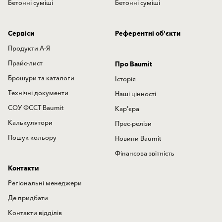
Бетонні суміші
Бетонні суміші
Сервіси
Референтні об'єкти
Продукти А-Я
Прайс-лист
Про Baumit
Брошури та каталоги
Історія
Технічні документи
Наші цінності
СОУ ФССТ Baumit
Кар'єра
Калькулятори
Прес-релізи
Пошук кольору
Новини Baumit
Фінансова звітність
Контакти
Регіональні менеджери
Де придбати
Контакти відділів