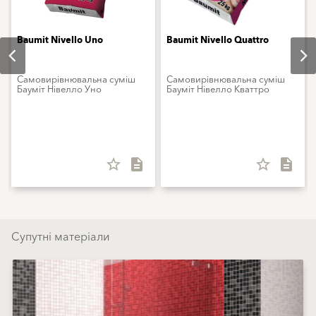
Baumit Nivello Uno
Baumit Nivello Quattro
Самовирівнювальна суміш
Самовирівнювальна суміш
Бауміт Нівелло Уно
Бауміт Нівелло Кваттро
star_border
description
star_border
description
Супутні матеріали