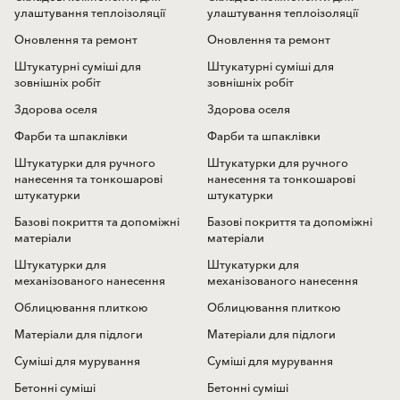
улаштування теплоізоляції
улаштування теплоізоляції
Оновлення та ремонт
Оновлення та ремонт
Штукатурні суміші для
Штукатурні суміші для
зовнішніх робіт
зовнішніх робіт
Здорова оселя
Здорова оселя
Фарби та шпаклівки
Фарби та шпаклівки
Штукатурки для ручного
Штукатурки для ручного
нанесення та тонкошарові
нанесення та тонкошарові
штукатурки
штукатурки
Базові покриття та допоміжні
Базові покриття та допоміжні
матеріали
матеріали
Штукатурки для
Штукатурки для
механізованого нанесення
механізованого нанесення
Облицювання плиткою
Облицювання плиткою
Матеріали для підлоги
Матеріали для підлоги
Суміші для мурування
Суміші для мурування
Бетонні суміші
Бетонні суміші