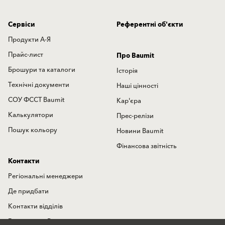
Сервіси
Референтні об'єкти
Продукти А-Я
Прайс-лист
Про Baumit
Брошури та каталоги
Історія
Технічні документи
Наші цінності
СОУ ФССТ Baumit
Кар'єра
Калькулятори
Прес-релізи
Пошук кольору
Новини Baumit
Фінансова звітність
Контакти
Регіональні менеджери
Де придбати
Контакти відділів
Гаряча лінія Baumit