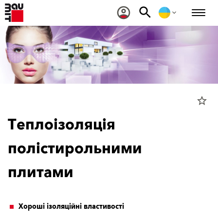
star_border
Теплоізоляція
полістирольними
плитами
Хороші ізоляційні властивості