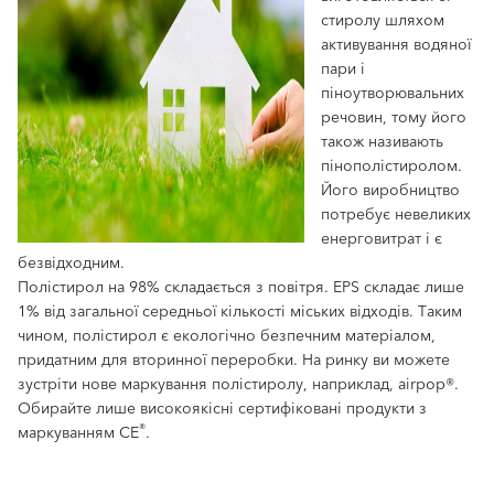
стиролу шляхом
активування водяної
пари і
піноутворювальних
речовин, тому його
також називають
пінополістиролом.
Його виробництво
потребує невеликих
енерговитрат і є
безвідходним.
Полістирол на 98% складається з повітря. EPS складає лише
1% від загальної середньої кількості міських відходів. Таким
чином, полістирол є екологічно безпечним матеріалом,
придатним для вторинної переробки. На ринку ви можете
зустріти нове маркування полістиролу, наприклад, airpop®.
Обирайте лише високоякісні сертифіковані продукти з
®
маркуванням CE
.