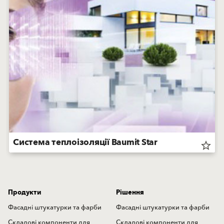
Система теплоізоляції Baumit Star
star_border
Продукти
Рішення
Фасадні штукатурки та фарби
Фасадні штукатурки та фарби
Складові компоненти для
Складові компоненти для