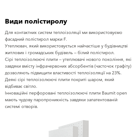
Види полістиролу
Для контактних систем теплоізоляції ми використовуємо
фасадний полістирол марки F.
Утеплювач, який використовується найчастіше у будівництві
житлових і громадських будівель — білий полістирол.
Сірі теплоізолюючі плити — утеплювачі нового покоління, які
завдяки вмісту інфрачервоних абсорбентів (часточок графіту)
дозволяють підвищити властивості теплоізоляції на 23%.
Деякі сірі теплоізолюючі плити покриті шаром, який
відбиває світло.
Інноваційні перфоровані теплоізолюючі плити Baumit open
мають чудову паропроникність завдяки запатентованій
системі отворів.