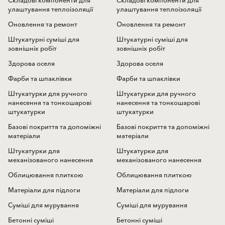
Складові компоненти для
Складові компоненти для
улаштування теплоізоляції
улаштування теплоізоляції
Оновлення та ремонт
Оновлення та ремонт
Штукатурні суміші для
Штукатурні суміші для
зовнішніх робіт
зовнішніх робіт
Здорова оселя
Здорова оселя
Фарби та шпаклівки
Фарби та шпаклівки
Штукатурки для ручного
Штукатурки для ручного
нанесення та тонкошарові
нанесення та тонкошарові
штукатурки
штукатурки
Базові покриття та допоміжні
Базові покриття та допоміжні
матеріали
матеріали
Штукатурки для
Штукатурки для
механізованого нанесення
механізованого нанесення
Облицювання плиткою
Облицювання плиткою
Матеріали для підлоги
Матеріали для підлоги
Суміші для мурування
Суміші для мурування
Бетонні суміші
Бетонні суміші