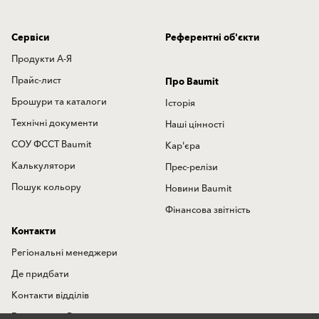
Сервіси
Референтні об'єкти
Продукти А-Я
Прайс-лист
Про Baumit
Брошури та каталоги
Історія
Технічні документи
Наші цінності
СОУ ФССТ Baumit
Кар'єра
Калькулятори
Прес-релізи
Пошук кольору
Новини Baumit
Фінансова звітність
Контакти
Регіональні менеджери
Де придбати
Контакти відділів
Гаряча лінія Baumit