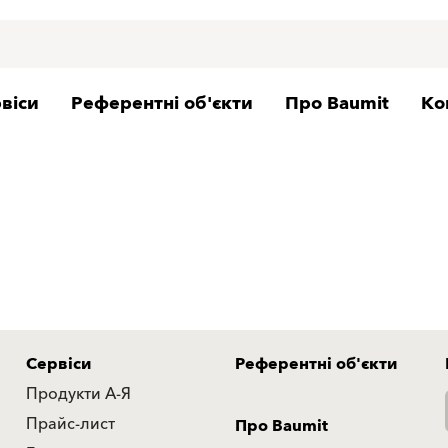
віси
Референтні об'єкти
Про Baumit
Ко
Сервіси
Референтні об'єкти
Продукти А-Я
Прайс-лист
Про Baumit