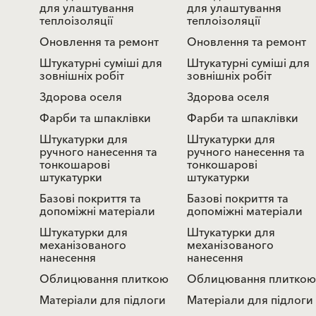
для улаштування
для улаштування
теплоізоляції
теплоізоляції
Оновлення та ремонт
Оновлення та ремонт
Штукатурні суміші для
Штукатурні суміші для
зовнішніх робіт
зовнішніх робіт
Здорова оселя
Здорова оселя
Фарби та шпаклівки
Фарби та шпаклівки
Штукатурки для
Штукатурки для
ручного нанесення та
ручного нанесення та
тонкошарові
тонкошарові
штукатурки
штукатурки
Базові покриття та
Базові покриття та
допоміжні матеріали
допоміжні матеріали
Штукатурки для
Штукатурки для
механізованого
механізованого
нанесення
нанесення
Облицювання плиткою
Облицювання плиткою
Матеріали для підлоги
Матеріали для підлоги