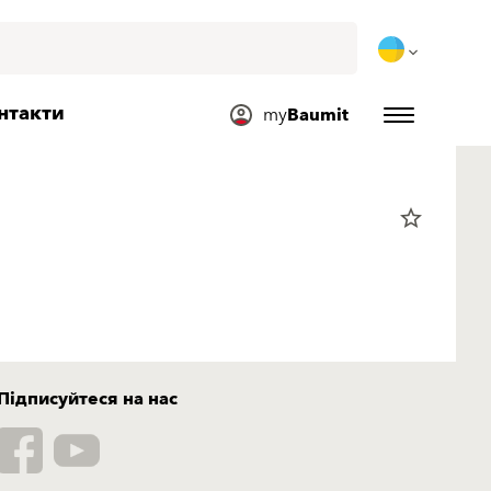
нтакти
my
Baumit
star_border
Підписуйтеся на нас