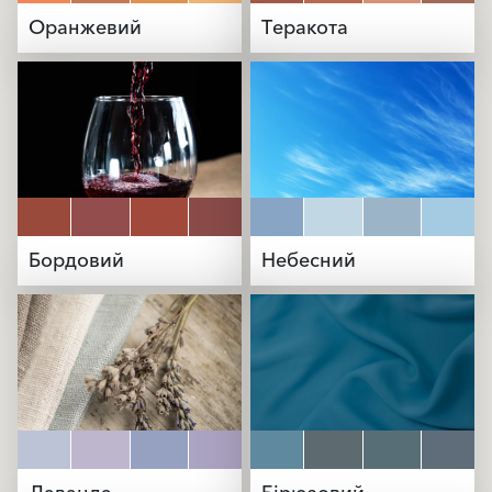
Оранжевий
Теракота
Бордовий
Небесний