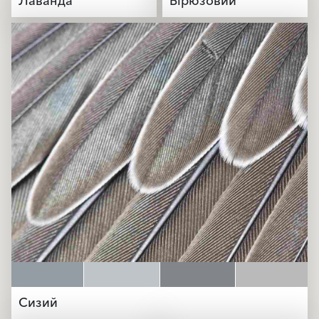
Лаванда
Бірюзовий
Сизий