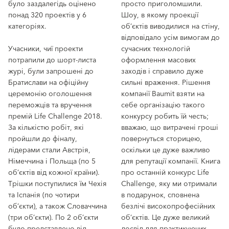
було заздалегідь оцінено
просто приголомшили.
понад 320 проектів у 6
Шоу, в якому проекції
категоріях.
об’єктів виводилися на стіну,
відповідало усім вимогам до
Учасники, чиї проекти
сучасних технологій
потрапили до шорт-листа
оформлення масових
журі, були запрошені до
заходів і справило дуже
Братислави на офіційну
сильні враження. Рішення
церемонію оголошення
компанії Baumit взяти на
переможців та вручення
себе організацію такого
премій Life Challenge 2018.
конкурсу робить їй честь;
За кількістю робіт, які
вважаю, що витрачені гроші
пройшли до фіналу,
повернуться сторицею,
лідерами стали Австрія,
оскільки це дуже важливо
Німеччина і Польща (по 5
для репутації компанії. Книга
об’єктів від кожної країни).
про останній конкурс Life
Трішки поступилися їм Чехія
Challenge, яку ми отримали
та Іспанія (по чотири
в подарунок, сповнена
об’єкти), а також Словаччина
безлічі високопрофесійних
(три об’єкти). По 2 об’єкти
об’єктів. Це дуже великий
було представлено від
досвід для практикуючих