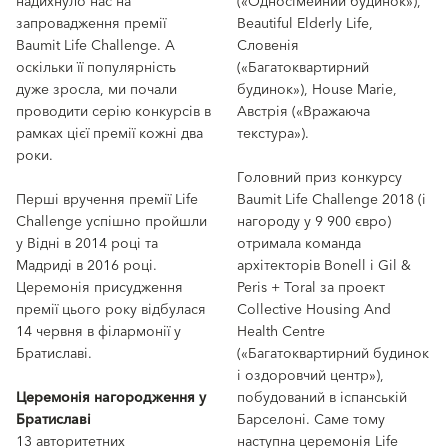
надихнуло нас на
(«Односімейний будинок»),
запровадження премії
Beautiful Elderly Life,
Baumit Life Challenge. А
Словенія
оскільки її популярність
(«Багатоквартирний
дуже зросла, ми почали
будинок»), House Marie,
проводити серію конкурсів в
Австрія («Вражаюча
рамках цієї премії кожні два
текстура»).
роки.
Головний приз конкурсу
Перші вручення премії Life
Baumit Life Challenge 2018 (і
Challenge успішно пройшли
нагороду у 9 900 євро)
у Відні в 2014 році та
отримала команда
Мадриді в 2016 році.
архітекторів Bonell i Gil &
Церемонія присудження
Peris + Toral за проект
премії цього року відбулася
Collective Housing And
14 червня в філармонії у
Health Centre
Братиславі.
(«Багатоквартирний будинок
і оздоровчий центр»),
Церемонія нагородження у
побудований в іспанській
Братиславі
Барселоні. Саме тому
13 авторитетних
наступна церемонія Life