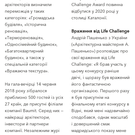
архітекторів визначили
Challenge Award повинна
переможців у таких
відбутися у 2020 році у
категоріях: «Громадська
столиці Каталонії.
будівля», «Історична
реновація»,
Враження від Life Challenge
«Термореновація»,
Андрій Пашенько з України
«Односімейний будинок»,
(«Архітектурна майстерня А.
«Багатоквартирний
Пашенько») розповідає про
будинок», а також у
свої враження від Life
спеціальній категорії
Challenge: «Я брав участь у
«Вражаюча текстура».
цьому конкурсу раніше
двічі, і щоразу був вражений
На гала-вечірці 14 червня
його фантастичною
2018 року зібралося
організацією. Першого разу
приблизно 500 гостей із усіх
я був присутнім на
27 країн, де присутні філіали
фінальному етапі конкурсу в
компанії Baumit. Серед них —
Відні, який мені надзвичайно
найкращі архітектори,
сподобався, однак масштаб
інвестори й партнери
і довершений смак
компанії. Незалежним журі
мадридського показу мене