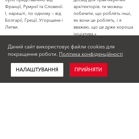
Франції, Румунії та Словенії.
архітекторів: ти можеш
І, нарешті, по одному — від
побачити, що роблять інші,
Болгарії, Греції, Угорщини і
як вони це роблять, і я
Литви.
вважаю, що це дуже хороша
ініціатива.»
Переможцями в офіційних
Даний сайт використовує файли cookies для
номінаціях конкурсу та
покращення роботи.
Політика конфіденційності
Continue reading
НАЛАШТУВАННЯ
ПРИЙНЯТИ
Продукти
Рішення
Фасадні штукатурки та фарби
Фасадні штукатурки та фарби
Складові компоненти для
Складові компоненти для
улаштування теплоізоляції
улаштування теплоізоляції
Оновлення та ремонт
Оновлення та ремонт
Штукатурні суміші для
Штукатурні суміші для
зовнішніх робіт
зовнішніх робіт