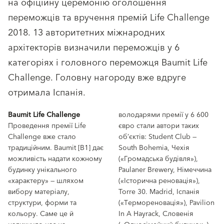
на офіційну церемонію оголошення
переможців та вручення премій Life Challenge
2018. 13 авторитетних міжнародних
архітекторів визначили переможців у 6
категоріях і головного переможця Baumit Life
Challenge. Головну нагороду вже вдруге
отримала Іспанія.
Baumit Life Challenge
володарями премії у 6 600
Проведення премії Life
євро стали автори таких
Challenge вже стало
об’єктів: Student Club —
традиційним. Baumit [В1] дає
South Bohemia, Чехія
можливість надати кожному
(«Громадська будівля»),
будинку унікального
Paulaner Brewery, Німеччина
«характеру» — шляхом
(«Історична реновація»),
вибору матеріалу,
Torre 30. Madrid, Іспанія
структури, форми та
(«Термореновація»), Pavilion
кольору. Саме це й
In A Hayrack, Словенія