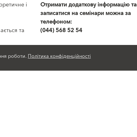
оретичне і
Отримати додаткову інформацію та
записатися на семінари можна за
телефоном:
ається та
(044) 568 52 54
 Бауміт
ння роботи.
Політика конфіденційності
Сервіси
Референтні об'єкти
Продукти А-Я
Прайс-лист
Про Baumit
Брошури та каталоги
Історія
Технічні документи
Наші цінності
СОУ ФССТ Baumit
Кар'єра
Калькулятори
Прес-релізи