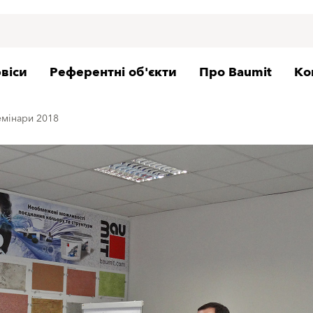
віси
Референтні об'єкти
Про Baumit
Ко
емінари 2018