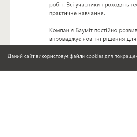
робіт. Всі учасники проходять те
практичне навчання.
Компанія Бауміт постійно розвив
впроваджує новітні рішення для
будівництва. Цього річ компанія
Даний сайт використовує файли cookies для покраще
Продукти
Рішення
Фасадні штукатурки та
Фасадні штукатурки та
фарби
фарби
Складові компоненти
Складові компоненти
для улаштування
для улаштування
теплоізоляції
теплоізоляції
Оновлення та ремонт
Оновлення та ремонт
Штукатурні суміші для
Штукатурні суміші для