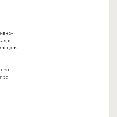
тивно–
адів,
алів для
 про
 про