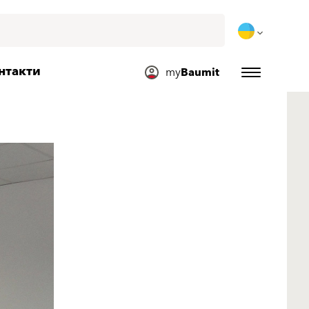
нтакти
my
Baumit