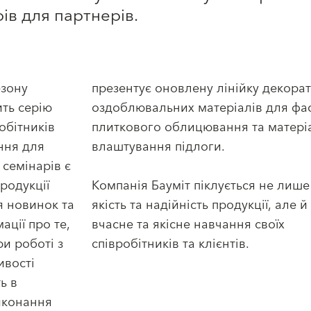
ів для партнерів.
езону
презентує оновлену лінійку декора
ить серію
оздоблювальних матеріалів для фас
обітників
плиткового облицювання та матері
ення для
влаштування підлоги.
семінарів є
родукції
Компанія Бауміт піклується не лише
я новинок та
якість та надійність продукції, але й
ації про те,
вчасне та якісне навчання своїх
и роботі з
співробітників та клієнтів.
ивості
ь в
виконання