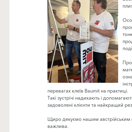
пли
Осо
пров
тон
про
под
Про
мате
озн
інст
перевагах клеїв Baumit на практиці.
Такі зустрічі надихають і допомага
задоволені клієнти та найкращий рез
Щиро дякуємо нашим австрійським кол
важлива.