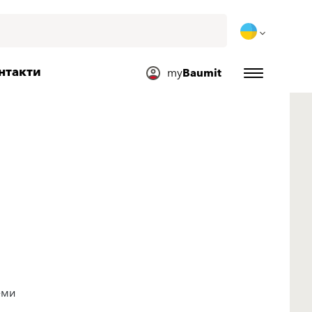
нтакти
my
Baumit
еми
я