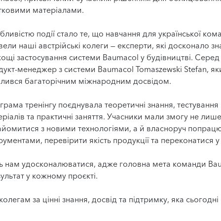
тковими матеріалами.
бливістю події стало те, що навчання для української ком
ели наші австрійські колеги — експерти, які досконало зн
кощі застосування системи Baumacol у будівництві. Серед
дукт-менеджер з системи Baumacol Tomaszewski Stefan, як
ілився багаторічним міжнародним досвідом.
грама тренінгу поєднувала теоретичні знання, тестування
ріалів та практичні заняття. Учасники мали змогу не лиш
айомитися з новими технологіями, а й власноруч попрацю
рументами, перевірити якість продукції та переконатися у
ють нам удосконалюватися, адже головна мета команди Bau
ультат у кожному проєкті.
егам за цінні знання, досвід та підтримку, яка сьогодн