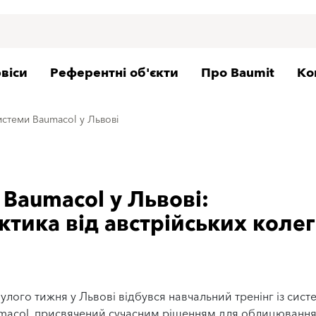
віси
Референтні об'єкти
Про Baumit
Ко
системи Baumacol у Львові
 Baumacol у Львові:
ктика від австрійських колег
улого тижня у Львові відбувся навчальний тренінг із сист
macol, присвячений сучасним рішенням для облицюванн