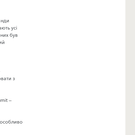
анди
ають усі
 них був
ий
е
вати з
mit —
і особливо