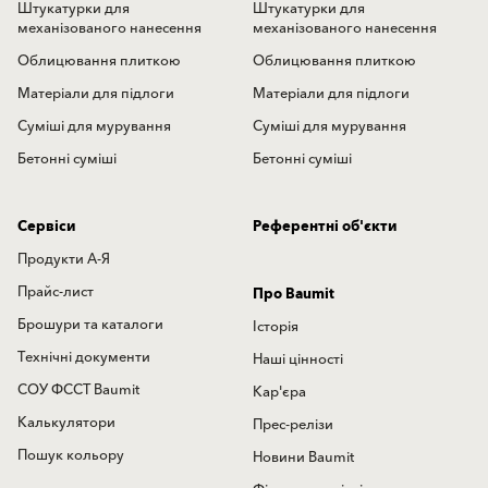
Штукатурки для
Штукатурки для
механізованого нанесення
механізованого нанесення
Облицювання плиткою
Облицювання плиткою
Матеріали для підлоги
Матеріали для підлоги
Суміші для мурування
Суміші для мурування
Бетонні суміші
Бетонні суміші
Сервіси
Референтні об'єкти
Продукти А-Я
Прайс-лист
Про Baumit
Брошури та каталоги
Історія
Технічні документи
Наші цінності
СОУ ФССТ Baumit
Кар'єра
Калькулятори
Прес-релізи
Пошук кольору
Новини Baumit