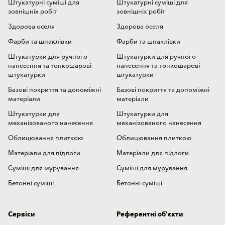
Штукатурні суміші для
Штукатурні суміші для
зовнішніх робіт
зовнішніх робіт
Здорова оселя
Здорова оселя
Фарби та шпаклівки
Фарби та шпаклівки
Штукатурки для ручного
Штукатурки для ручного
нанесення та тонкошарові
нанесення та тонкошарові
штукатурки
штукатурки
Базові покриття та допоміжні
Базові покриття та допоміжні
матеріали
матеріали
Штукатурки для
Штукатурки для
механізованого нанесення
механізованого нанесення
Облицювання плиткою
Облицювання плиткою
Матеріали для підлоги
Матеріали для підлоги
Суміші для мурування
Суміші для мурування
Бетонні суміші
Бетонні суміші
Сервіси
Референтні об'єкти