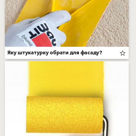
Яку штукатурку обрати для фасаду?
star_border