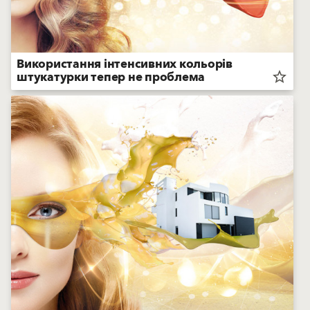
Використання інтенсивних кольорів
штукатурки тепер не проблема
star_border