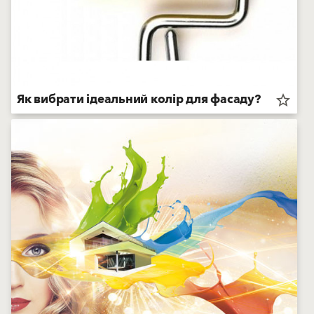
Як вибрати ідеальний колір для фасаду?
star_border