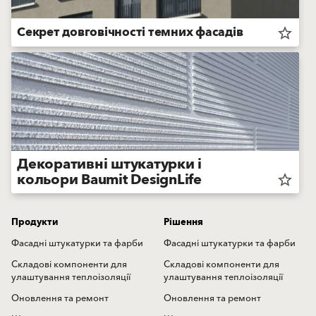
Секрет довговічності темних фасадів
star_border
Декоративні штукатурки і
кольори Baumit DesignLife
star_border
Продукти
Рішення
Фасадні штукатурки та фарби
Фасадні штукатурки та фарби
Складові компоненти для
Складові компоненти для
улаштування теплоізоляції
улаштування теплоізоляції
Оновлення та ремонт
Оновлення та ремонт