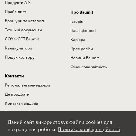
Продукти А-Я
Прайс-лист
Про Baumit
Брошури та каталоги
Історія
Технічні документи
Наші цінності
СОУ ФССТ Baumit
Кар'єра
Калькулятори
Прес-релізи
Пошук кольору
Новини Baumit
Фінансова звітність
Контакти
Регіональні менеджери
Де придбати
Контакти відділів
Гаряча лінія Baumit
Даний сайт використовує файли cookies для
Міжнародні представництва
покращення роботи.
Політика конфіденційності
Форма зворотного зв'язку