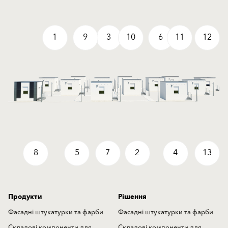
1
9
3
10
6
11
12
8
5
7
2
4
13
Продукти
Рішення
Фасадні штукатурки та фарби
Фасадні штукатурки та фарби
Складові компоненти для
Складові компоненти для