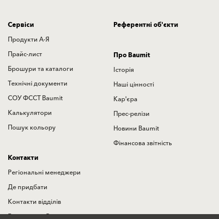
Сервіси
Референтні об'єкти
Продукти А-Я
Прайс-лист
Про Baumit
Брошури та каталоги
Історія
Технічні документи
Наші цінності
СОУ ФССТ Baumit
Кар'єра
Калькулятори
Прес-релізи
Пошук кольору
Новини Baumit
Фінансова звітність
Контакти
Регіональні менеджери
Де придбати
Контакти відділів
Гаряча лінія Baumit