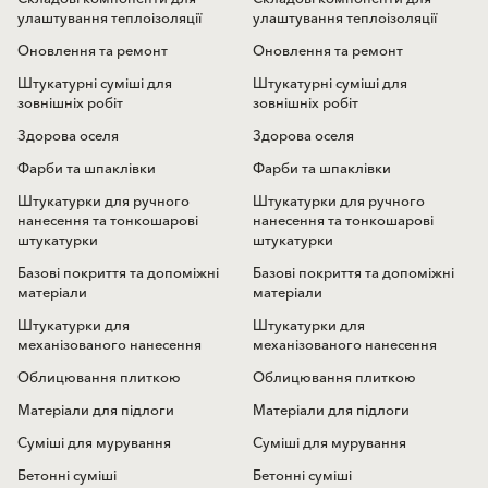
улаштування теплоізоляції
улаштування теплоізоляції
Оновлення та ремонт
Оновлення та ремонт
Штукатурні суміші для
Штукатурні суміші для
зовнішніх робіт
зовнішніх робіт
Здорова оселя
Здорова оселя
Фарби та шпаклівки
Фарби та шпаклівки
Штукатурки для ручного
Штукатурки для ручного
нанесення та тонкошарові
нанесення та тонкошарові
штукатурки
штукатурки
Базові покриття та допоміжні
Базові покриття та допоміжні
матеріали
матеріали
Штукатурки для
Штукатурки для
механізованого нанесення
механізованого нанесення
Облицювання плиткою
Облицювання плиткою
Матеріали для підлоги
Матеріали для підлоги
Суміші для мурування
Суміші для мурування
Бетонні суміші
Бетонні суміші