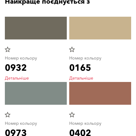
Найкраще поєднується з
star_border
star_border
Номер кольору
Номер кольору
0932
0165
Детальніше
Детальніше
star_border
star_border
Номер кольору
Номер кольору
0973
0402