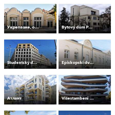
Укрепване, основен ремонт и реставрация на фасада към ул. "Г. С. Раковски"
Bytový dům Peroutkova
Studentský dům Holešovice
Episkopski dvor Pakrac
Атлант
Višestambeni kompleks Stoja