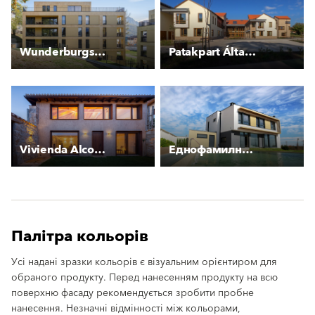
Wunderburgstraße
Patakpart Általalános Iskola
Vivienda Alcoba
Еднофамилна къща в Бистрица
Палітра кольорів
Усі надані зразки кольорів є візуальним орієнтиром для
обраного продукту. Перед нанесенням продукту на всю
поверхню фасаду рекомендується зробити пробне
нанесення. Незначні відмінності між кольорами,