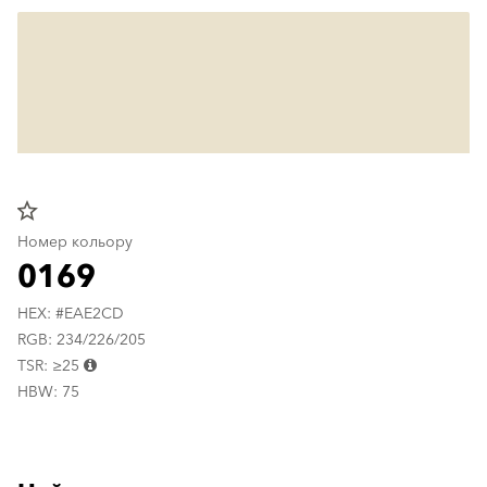
star_border
Номер кольору
0169
HEX: #EAE2CD
RGB: 234/226/205
TSR: ≥25
HBW: 75