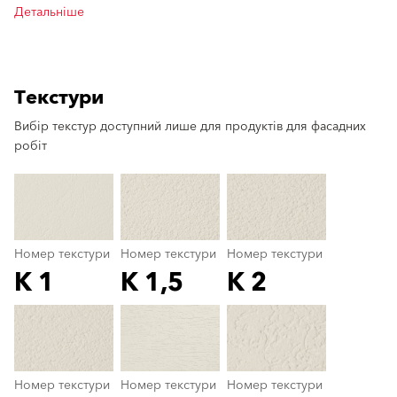
Детальніше
Текстури
Вибір текстур доступний лише для продуктів для фасадних
clear
робіт
Номер текстури
Номер текстури
Номер текстури
K 1
K 1,5
K 2
Номер текстури
color_name
Номер текстури
Номер текстури
Номер текстури