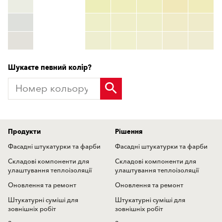
HEX:
hex_code
RGB:
rgb_code
TSR:
tsr_code
HBW:
hbw_code
Детальніше
Шукаєте певний колір?
Продукти
Рішення
Фасадні штукатурки та фарби
Фасадні штукатурки та фарби
Складові компоненти для
Складові компоненти для
улаштування теплоізоляції
улаштування теплоізоляції
Оновлення та ремонт
Оновлення та ремонт
Штукатурні суміші для
Штукатурні суміші для
зовнішніх робіт
зовнішніх робіт