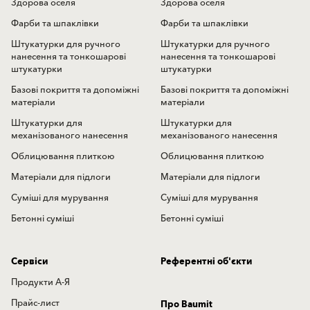
Здорова оселя
Здорова оселя
Фарби та шпаклівки
Фарби та шпаклівки
Штукатурки для ручного
Штукатурки для ручного
нанесення та тонкошарові
нанесення та тонкошарові
штукатурки
штукатурки
Базові покриття та допоміжні
Базові покриття та допоміжні
матеріали
матеріали
Штукатурки для
Штукатурки для
механізованого нанесення
механізованого нанесення
Облицювання плиткою
Облицювання плиткою
Матеріали для підлоги
Матеріали для підлоги
Суміші для мурування
Суміші для мурування
Бетонні суміші
Бетонні суміші
Сервіси
Референтні об'єкти
Продукти А-Я
Прайс-лист
Про Baumit