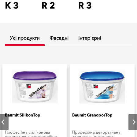
K 3
R 2
R 3
Усі продукти
Фасадні
Інтер'єрні
Baumit SilikonTop
Baumit GranoporTop
Професійна силіконова
Професійна декоративна
декоративна пастоподібна
акрилова штукатурка