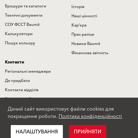
Брошури та каталоги
Історія
Технічні документи
Наші цінності
СОУ ФССТ Baumit
Кар'єра
Калькулятори
Прес-релізи
Пошук кольору
Новини Baumit
Фінансова звітність
Контакти
Регіональні менеджери
Де придбати
Контакти відділів
Гаряча лінія Baumit
Даний сайт використовує файли cookies для
Міжнародні представництва
покращення роботи.
Політика конфіденційності
Форма зворотного зв'язку
НАЛАШТУВАННЯ
ПРИЙНЯТИ
Положення про конфіденційність