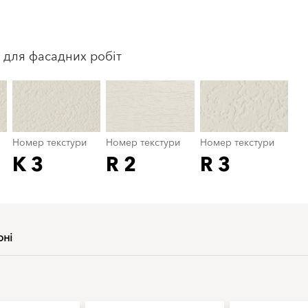
Номер текстури
color_name
 для фасадних робіт
Номер текстури
Номер текстури
Номер текстури
K 3
R 2
R 3
рні