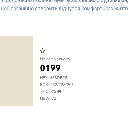
ля одночасно і «зливатиметься» з іншими будинками, 
 щоб органічно створити відчуття комфортного житт
star_border
Номер кольору
0199
HEX: #E8DFCE
RGB: 232/223/206
TSR: ≥25
HBW: 72