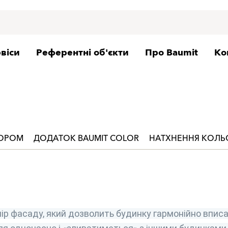
віси
Референтні об'єкти
Про Baumit
Ко
ЬОРОМ
ДОДАТОК BAUMIT COLOR
НАТХНЕННЯ КОЛ
ір фасаду, який дозволить будинку гармонійно вписа