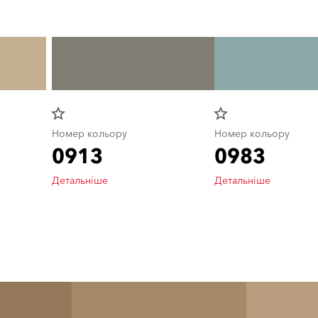
star_border
star_border
Номер кольору
Номер кольору
0913
0983
Детальніше
Детальніше