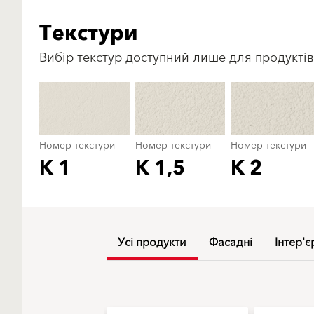
Текстури
Вибір текстур доступний лише для продуктів
Номер текстури
Номер текстури
Номер текстури
K 1
K 1,5
K 2
Усі продукти
Фасадні
Інтер'є