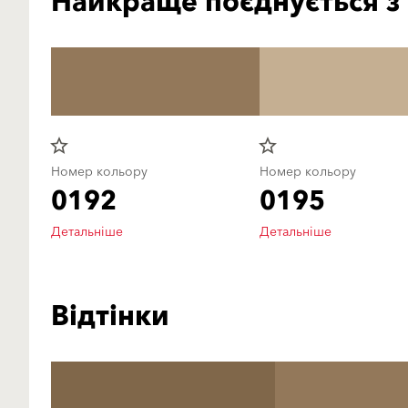
Найкраще поєднується з
star_border
star_border
Номер кольору
Номер кольору
0192
0195
Детальніше
Детальніше
Відтінки