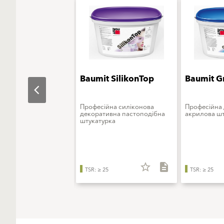
t StarTop
Baumit SilikonTop
Baumit G
ьна штукатурка на
Професійна силіконова
Професійна
інноваційного
декоративна пастоподібна
акрилова шт
ового в'яжучого
штукатурка
star_border
description
star_border
description
TSR: ≥ 25
TSR: ≥ 25