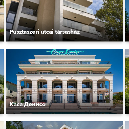
Pusztaszeri utcai társasház
Каса Денисо