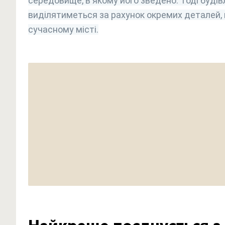
середовище, в якому його зведено. Тоді будів
виділятиметься за рахунок окремих деталей,
сучасному місті.