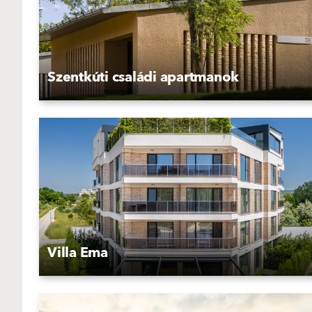
Szentkúti családi apartmanok
Villa Ema