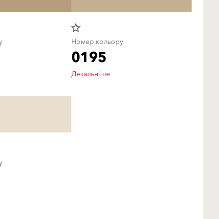
star_border
у
Номер кольору
0195
Детальніше
у