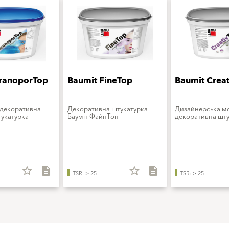
ranoporTop
Baumit FineTop
Baumit Crea
 декоративна
Декоративна штукатурка
Дизайнерська 
укатурка
Бауміт ФайнТоп
декоративна шту
star_border
description
star_border
description
TSR: ≥ 25
TSR: ≥ 25