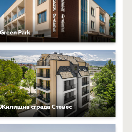
Green Park
Жилищна сграда Стевес