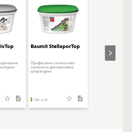
tivTop
Baumit StellaporTop
Baumit StarColo
моделююча
Професійна силіконово-
Преміальна фарба
катурка
силікатна декоративна
силіконова
штукатурка
star_border
description
star_border
description
star_b
TSR: ≥ 25