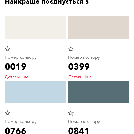
Найкраще поєднується з
star_border
star_border
Номер кольору
Номер кольору
0019
0399
Детальніше
Детальніше
star_border
star_border
Номер кольору
Номер кольору
0766
0841