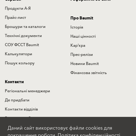
Продукти А-Я
Прайс-лист
Про Baumit
Брошури та каталоги
Історія
Технічні документи
Наші цінності
СОУ ФССТ Baumit
Кар'єра
Калькулятори
Прес-релізи
Пошук кольору
Новини Baumit
Фінансова звітність
Контакти
Регіональні менеджери
Де придбати
Контакти відділів
Гаряча лінія Baumit
Даний сайт використовує файли cookies для
Міжнародні представництва
покращення роботи.
Політика конфіденційності