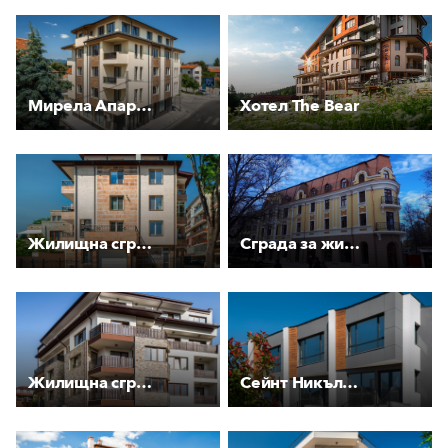
Мирела Апартманс
Хотел The Bear
Жилищна сграда Капитан Списаревски
Сграда за жилище и обществено обслужване
Жилищна сграда Бижу
Сейнт Никълас Хаузес