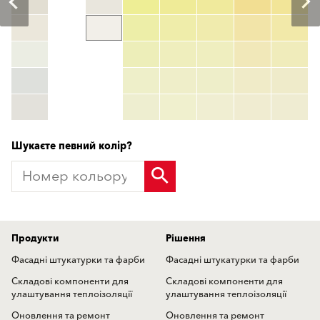
Номер кольору
color_name
HEX:
hex_code
RGB:
rgb_code
TSR:
tsr_code
HBW:
hbw_code
Детальніше
Шукаєте певний колір?
Продукти
Рішення
Фасадні штукатурки та фарби
Фасадні штукатурки та фарби
Складові компоненти для
Складові компоненти для
улаштування теплоізоляції
улаштування теплоізоляції
Оновлення та ремонт
Оновлення та ремонт