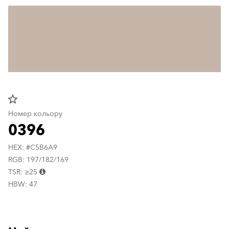
star_border
Номер кольору
0396
HEX: #C5B6A9
RGB: 197/182/169
TSR: ≥25
HBW: 47