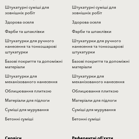
Штукатурні суміші для
Штукатурні суміші для
зовнішніх робіт
зовнішніх робіт
Здорова оселя
Здорова оселя
Фарби та шпаклівки
Фарби та шпаклівки
Штукатурки для ручного
Штукатурки для ручного
нанесення та тонкошарові
нанесення та тонкошарові
штукатурки
штукатурки
Базові покриття та допоміжні
Базові покриття та допоміжні
матеріали
матеріали
Штукатурки для
Штукатурки для
механізованого нанесення
механізованого нанесення
Облицювання плиткою
Облицювання плиткою
Матеріали для підлоги
Матеріали для підлоги
Суміші для мурування
Суміші для мурування
Бетонні суміші
Бетонні суміші
Сервіси
Референтні об'єкти