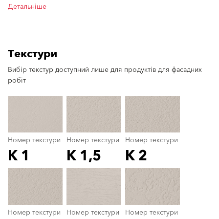
Детальніше
Текстури
Вибір текстур доступний лише для продуктів для фасадних
clear
робіт
Номер текстури
Номер текстури
Номер текстури
K 1
K 1,5
K 2
Номер текстури
color_name
Номер текстури
Номер текстури
Номер текстури