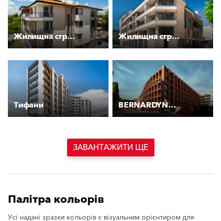
Жилищна сграда Мирели
Жилищна сграда Креатив
Тифани
BERNARDYŃSKA 4
ЗАВАНТАЖИТИ ЩЕ
Палітра кольорів
Усі надані зразки кольорів є візуальним орієнтиром для