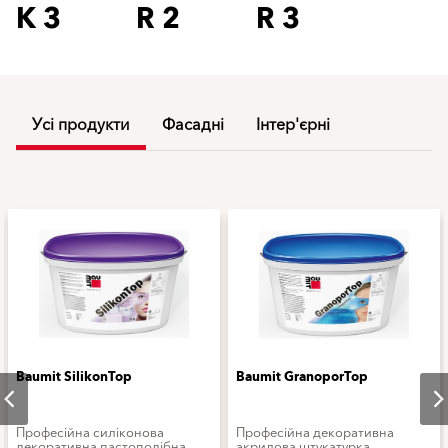
K 3
R 2
R 3
Усі продукти
Фасадні
Інтер'єрні
Baumit SilikonTop
Baumit GranoporTop
Професійна силіконова
Професійна декоративна
декоративна пастоподібна
акрилова штукатурка