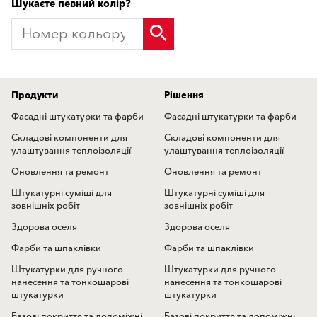
Шукаєте певний колір?
Продукти
Рішення
Фасадні штукатурки та фарби
Фасадні штукатурки та фарби
Складові компоненти для
Складові компоненти для
улаштування теплоізоляції
улаштування теплоізоляції
Оновлення та ремонт
Оновлення та ремонт
Штукатурні суміші для
Штукатурні суміші для
зовнішніх робіт
зовнішніх робіт
Здорова оселя
Здорова оселя
Фарби та шпаклівки
Фарби та шпаклівки
Штукатурки для ручного
Штукатурки для ручного
нанесення та тонкошарові
нанесення та тонкошарові
штукатурки
штукатурки
Базові покриття та допоміжні
Базові покриття та допоміжні