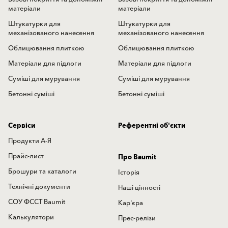
матеріали
матеріали
Штукатурки для
Штукатурки для
механізованого нанесення
механізованого нанесення
Облицювання плиткою
Облицювання плиткою
Матеріали для підлоги
Матеріали для підлоги
Суміші для мурування
Суміші для мурування
Бетонні суміші
Бетонні суміші
Сервіси
Референтні об'єкти
Продукти А-Я
Прайс-лист
Про Baumit
Брошури та каталоги
Історія
Технічні документи
Наші цінності
СОУ ФССТ Baumit
Кар'єра
Калькулятори
Прес-релізи