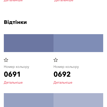
Детальніше
Детальніше
Відтінки
star_border
star_border
Номер кольору
Номер кольору
0691
0692
Детальніше
Детальніше