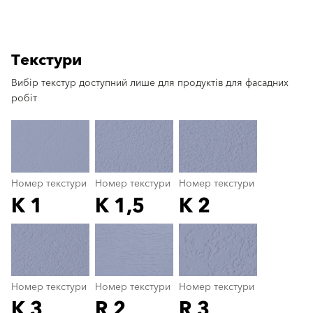
Текстури
Вибір текстур доступний лише для продуктів для фасадних
clear
робіт
Номер текстури
Номер текстури
Номер текстури
K 1
K 1,5
K 2
Номер текстури
color_name
Номер текстури
Номер текстури
Номер текстури
K 3
R 2
R 3