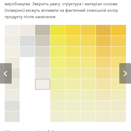
виробництва. Зверніть увагу: структура і матеріал основи
(поверхні) можуть впливати на фактичний зовнішній колір
продукту після нанесення.
clear
Номер кольору
color_name
HEX:
hex_code
RGB:
rgb_code
TSR:
tsr_code
HBW:
hbw_code
Детальніше