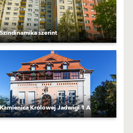
Színdinamika szerint
Kamienica Królowej Jadwigi 1 A