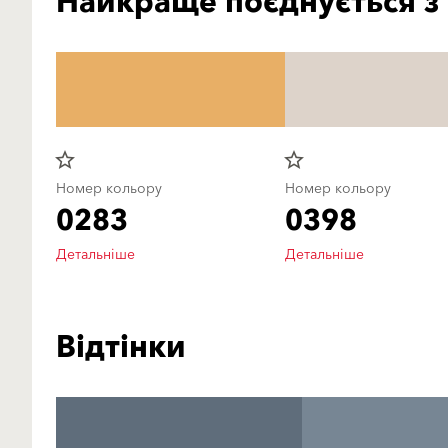
Найкраще поєднується з
star_border
star_border
Номер кольору
Номер кольору
0283
0398
Детальніше
Детальніше
Відтінки