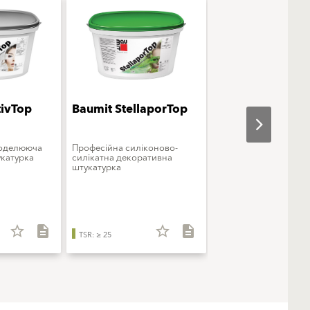
tivTop
Baumit StellaporTop
Baumit StarColo
моделююча
Професійна силіконово-
Преміальна фарба
катурка
силікатна декоративна
силіконова
штукатурка
star_border
description
star_border
description
star_b
TSR: ≥ 25