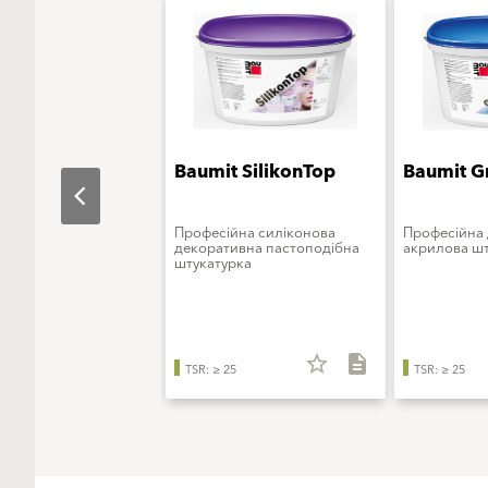
t StarTop
Baumit SilikonTop
Baumit G
ьна штукатурка на
Професійна силіконова
Професійна
інноваційного
декоративна пастоподібна
акрилова шт
ового в'яжучого
штукатурка
star_border
description
star_border
description
TSR: ≥ 25
TSR: ≥ 25