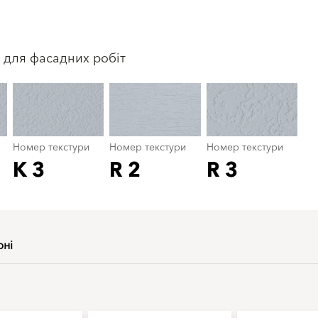
Номер текстури
color_name
 для фасадних робіт
Номер текстури
Номер текстури
Номер текстури
K 3
R 2
R 3
рні