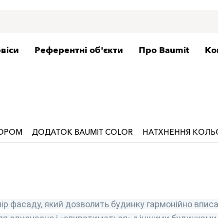
віси
Референтні об'єкти
Про Baumit
Ко
ЬОРОМ
ДОДАТОК BAUMIT COLOR
НАТХНЕННЯ КОЛ
ір фасаду, який дозволить будинку гармонійно вписа