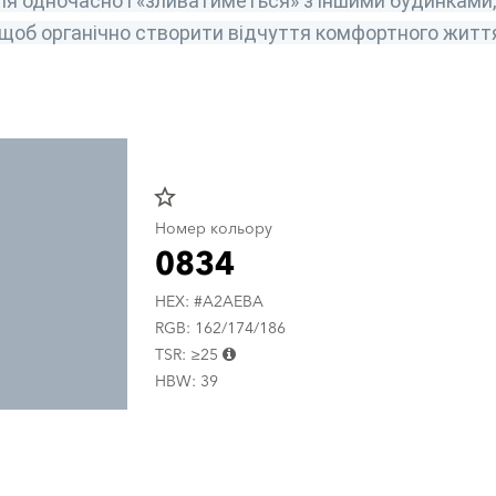
ля одночасно і «зливатиметься» з іншими будинками, 
 щоб органічно створити відчуття комфортного житт
star_border
Номер кольору
0834
HEX: #A2AEBA
RGB: 162/174/186
TSR: ≥25
HBW: 39