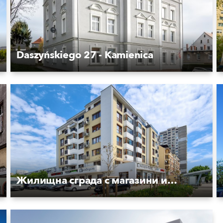
Daszyńskiego 27 - Kamienica
Жилищна сграда с магазини и пекарна "ЗИА"