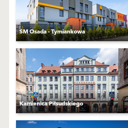
SM Osada - Tymiankowa
Kamienica Piłsudskiego