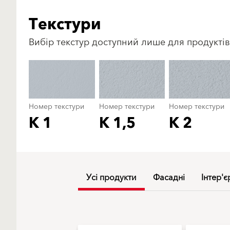
Текстури
Вибір текстур доступний лише для продуктів
Номер текстури
Номер текстури
Номер текстури
K 1
K 1,5
K 2
Усі продукти
Фасадні
Інтер'є