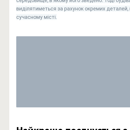
середовище, в якому його зведено. Тоді будів
виділятиметься за рахунок окремих деталей,
сучасному місті.