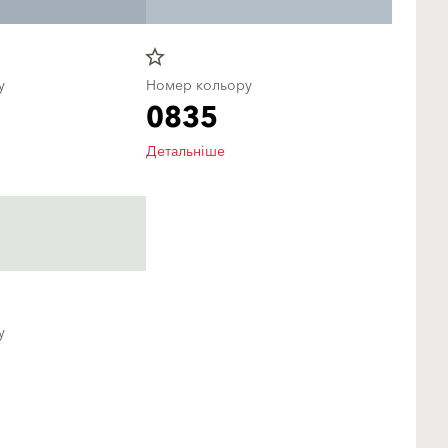
star_border
у
Номер кольору
0835
Детальніше
у