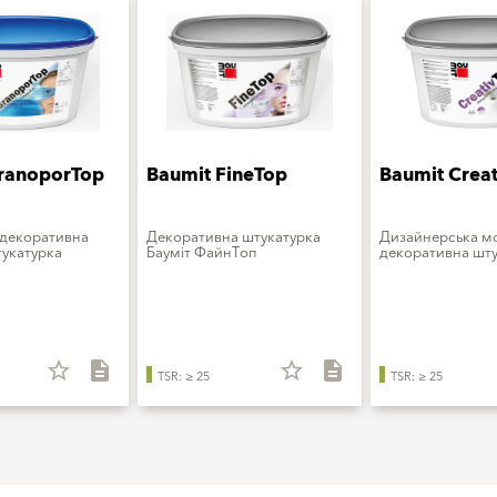
ranoporTop
Baumit FineTop
Baumit Crea
 декоративна
Декоративна штукатурка
Дизайнерська 
укатурка
Бауміт ФайнТоп
декоративна шту
star_border
description
star_border
description
TSR: ≥ 25
TSR: ≥ 25