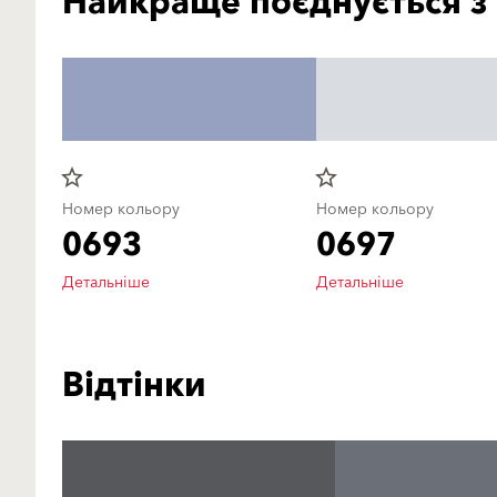
Найкраще поєднується з
star_border
star_border
Номер кольору
Номер кольору
0693
0697
Детальніше
Детальніше
Відтінки