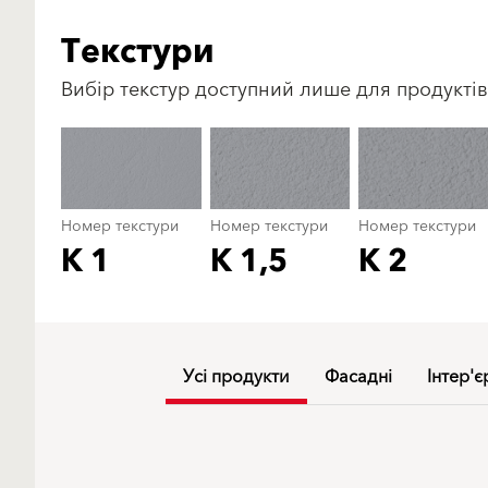
Текстури
Вибір текстур доступний лише для продуктів
Номер текстури
Номер текстури
Номер текстури
K 1
K 1,5
K 2
Усі продукти
Фасадні
Інтер'є