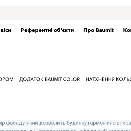
віси
Референтні об'єкти
Про Baumit
Ко
ЬОРОМ
ДОДАТОК BAUMIT COLOR
НАТХНЕННЯ КОЛ
ір фасаду, який дозволить будинку гармонійно вписа