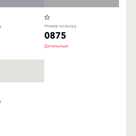
star_border
у
Номер кольору
0875
Детальніше
у