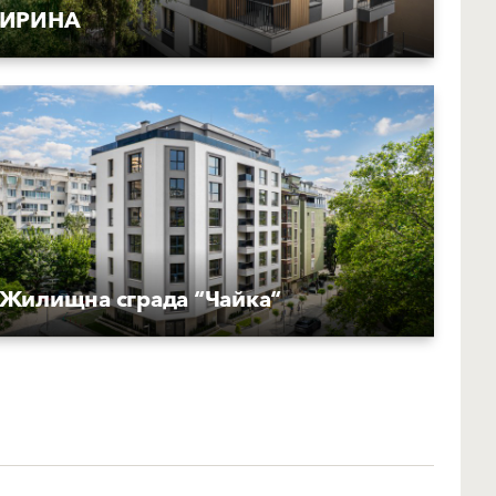
ИРИНА
Жилищна сграда “Чайка“