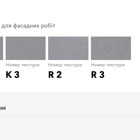
Номер текстури
color_name
 для фасадних робіт
Номер текстури
Номер текстури
Номер текстури
K 3
R 2
R 3
рні