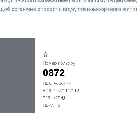
ля одночасно і «зливатиметься» з іншими будинками, 
 щоб органічно створити відчуття комфортного житт
star_border
Номер кольору
0872
HEX: #6B6F77
RGB: 107/111/119
TSR: <25
HBW: 15