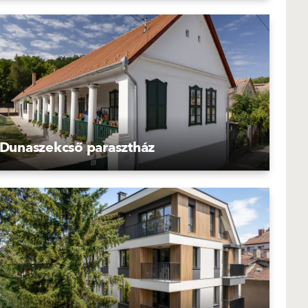
Dunaszekcső parasztház