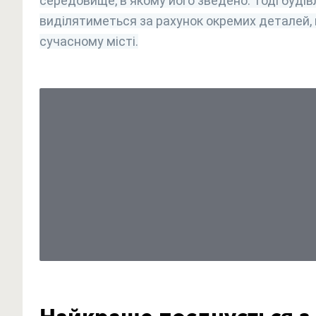
середовище, в якому його зведено. Тоді будів
виділятиметься за рахунок окремих деталей,
сучасному місті.