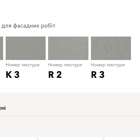
Номер текстури
color_name
 для фасадних робіт
Номер текстури
Номер текстури
Номер текстури
K 3
R 2
R 3
рні