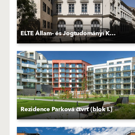
ELTE Állam- és Jogtudományi Kar Kecskeméti utcai épülete
Rezidence Parková čtvrť (blok I.)