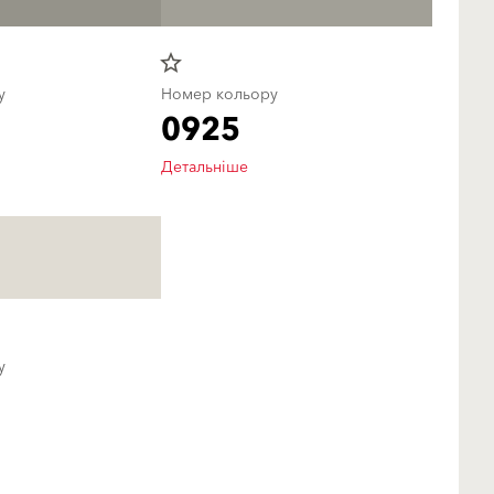
star_border
у
Номер кольору
0925
Детальніше
у