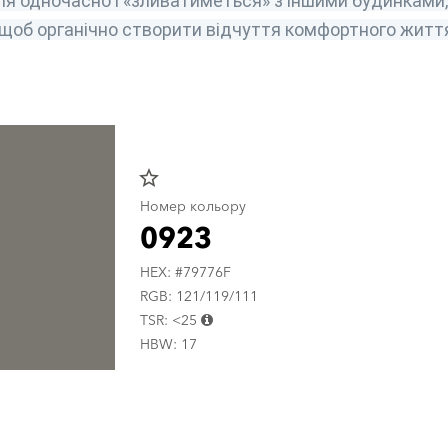
ля одночасно і «зливатиметься» з іншими будинками, 
 щоб органічно створити відчуття комфортного житт
star_border
Номер кольору
0923
HEX: #79776F
RGB: 121/119/111
TSR: <25
HBW: 17