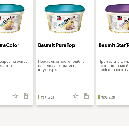
uraColor
Baumit PuraTop
Baumit Star
фарба на основі
Преміальна пастоподібна
Преміальна штук
илатного
фасадна декоративна
основі інноваці
штукатурка
силіконового в'
star_border
description
star_border
description
TSR: ≥ 25
TSR: ≥ 25