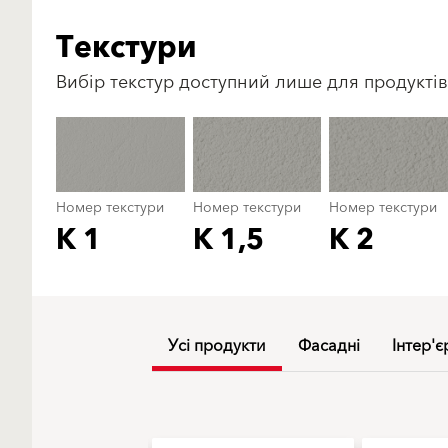
Текстури
Вибір текстур доступний лише для продуктів
Номер текстури
Номер текстури
Номер текстури
K 1
K 1,5
K 2
Усі продукти
Фасадні
Інтер'є