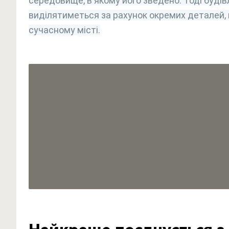
середовище, в якому його зведено. Тоді будів
виділятиметься за рахунок окремих деталей,
сучасному місті.