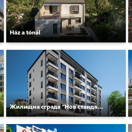
Ház a tónál
Жилищна сграда “Нов стандарт“