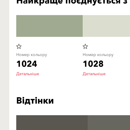
Найкраще поєднується з
star_border
star_border
Номер кольору
Номер кольору
1024
1028
Детальніше
Детальніше
Відтінки