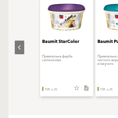
t
Baumit StarColor
Baumit P
porColor
акрилова
Преміальна фарба
Преміальна 
силіконова
чистого акр
в'яжучого
star_border
description
star_border
description
TSR: ≥ 25
TSR: ≥ 25