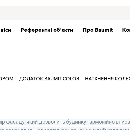
віси
Референтні об'єкти
Про Baumit
Ко
ЬОРОМ
ДОДАТОК BAUMIT COLOR
НАТХНЕННЯ КОЛ
ір фасаду, який дозволить будинку гармонійно вписа