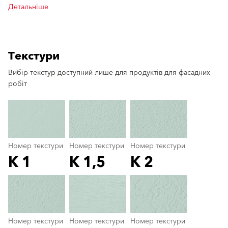
Детальніше
Текстури
Вибір текстур доступний лише для продуктів для фасадних
clear
робіт
Номер текстури
Номер текстури
Номер текстури
K 1
K 1,5
K 2
Номер текстури
color_name
Номер текстури
Номер текстури
Номер текстури