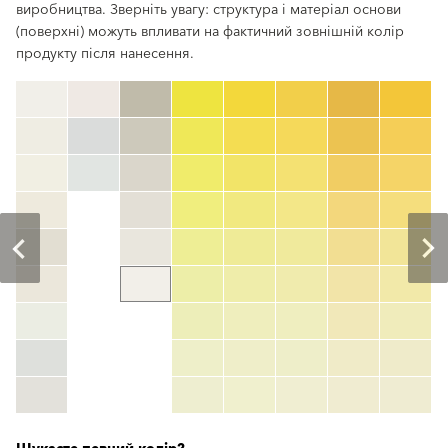
виробництва. Зверніть увагу: структура і матеріал основи
(поверхні) можуть впливати на фактичний зовнішній колір
продукту після нанесення.
clear
Номер кольору
color_name
HEX:
hex_code
RGB:
rgb_code
TSR:
tsr_code
HBW:
hbw_code
Детальніше