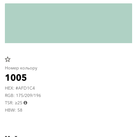
star_border
Номер кольору
1005
HEX: #AFD1C4
RGB: 175/209/196
TSR: ≥25
HBW: 58