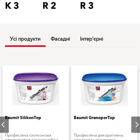
K 3
R 2
R 3
Усі продукти
Фасадні
Інтер'єрні
Baumit SilikonTop
Baumit GranoporTop
Професійна силіконова
Професійна декоративна
декоративна пастоподібна
акрилова штукатурка