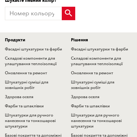
Шукаєте певний колір?
Продукти
Рішення
Фасадні штукатурки та фарби
Фасадні штукатурки та фарби
Складові компоненти для
Складові компоненти для
улаштування теплоізоляції
улаштування теплоізоляції
Оновлення та ремонт
Оновлення та ремонт
Штукатурні суміші для
Штукатурні суміші для
зовнішніх робіт
зовнішніх робіт
Здорова оселя
Здорова оселя
Фарби та шпаклівки
Фарби та шпаклівки
Штукатурки для ручного
Штукатурки для ручного
нанесення та тонкошарові
нанесення та тонкошарові
штукатурки
штукатурки
Базові покриття та допоміжні
Базові покриття та допоміжні