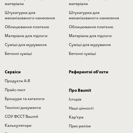
матеріали
матеріали
Штукатурки для
Штукатурки для
механізованого нанесення
механізованого нанесення
Облицювання плиткою
Облицювання плиткою
Матеріали для підлоги
Матеріали для підлоги
Суміші для мурування
Суміші для мурування
Бетонні суміші
Бетонні суміші
Сервіси
Референтні об'єкти
Продукти А-Я
Прайс-лист
Про Baumit
Брошури та каталоги
Історія
Технічні документи
Наші цінності
СОУ ФССТ Baumit
Кар'єра
Калькулятори
Прес-релізи