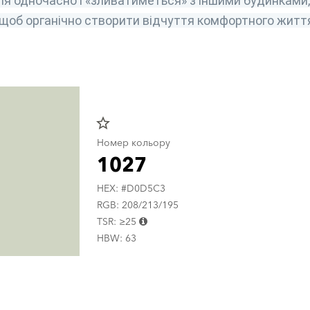
ля одночасно і «зливатиметься» з іншими будинками, 
 щоб органічно створити відчуття комфортного житт
star_border
Номер кольору
1027
HEX: #D0D5C3
RGB: 208/213/195
TSR: ≥25
HBW: 63