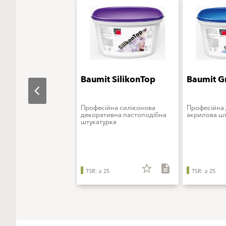
t StarTop
Baumit SilikonTop
Baumit G
ьна штукатурка на
Професійна силіконова
Професійна
інноваційного
декоративна пастоподібна
акрилова шт
ового в'яжучого
штукатурка
star_border
description
star_border
description
TSR: ≥ 25
TSR: ≥ 25