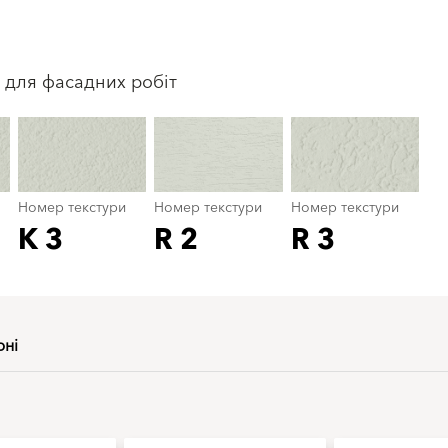
Номер текстури
color_name
 для фасадних робіт
Номер текстури
Номер текстури
Номер текстури
K 3
R 2
R 3
рні