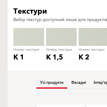
Текстури
Вибір текстур доступний лише для продуктів
Номер текстури
Номер текстури
Номер текстури
K 1
K 1,5
K 2
Усі продукти
Фасадні
Інтер'є