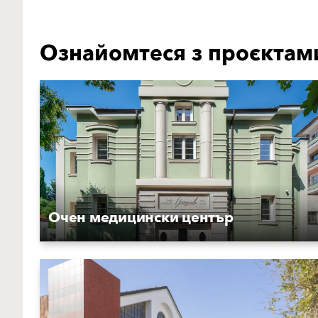
Ознайомтеся з проєктам
Очен медицински център