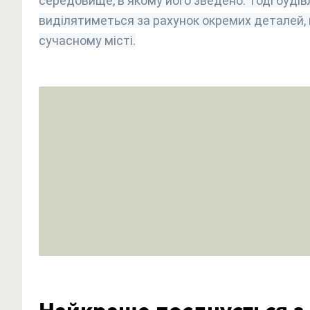
середовище, в якому його зведено. Тоді будів
виділятиметься за рахунок окремих деталей,
сучасному місті.