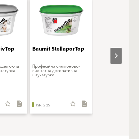
tivTop
Baumit StellaporTop
Baumit StarColo
моделююча
Професійна силіконово-
Преміальна фарба
катурка
силікатна декоративна
силіконова
штукатурка
star_border
description
star_border
description
star_b
TSR: ≥ 25