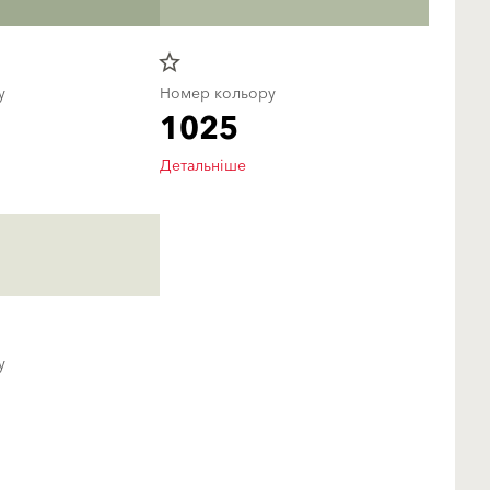
star_border
у
Номер кольору
1025
Детальніше
у