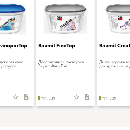
ranoporTop
Baumit FineTop
Baumit Crea
 декоративна
Декоративна штукатурка
Дизайнерська 
укатурка
Бауміт ФайнТоп
декоративна шту
star_border
description
star_border
description
TSR: ≥ 25
TSR: ≥ 25