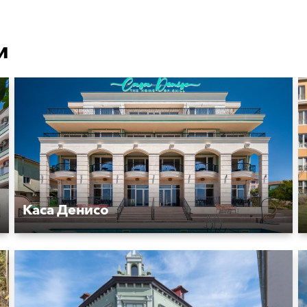
и
Каса Денисо