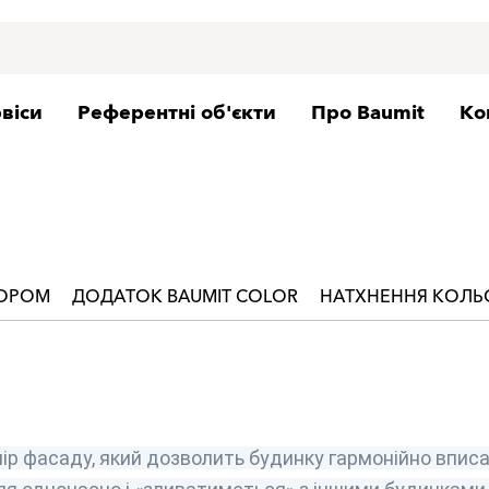
віси
Референтні об'єкти
Про Baumit
Ко
ЬОРОМ
ДОДАТОК BAUMIT COLOR
НАТХНЕННЯ КОЛ
ір фасаду, який дозволить будинку гармонійно вписа