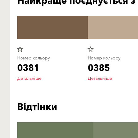
Найкраще поєднується з
star_border
star_border
Номер кольору
Номер кольору
0381
0385
Детальніше
Детальніше
Відтінки