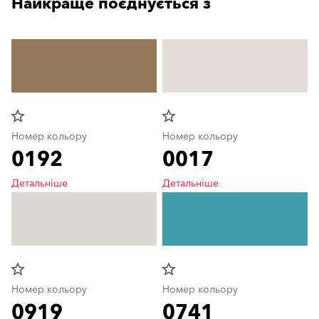
Найкраще поєднується з
star_border
star_border
Номер кольору
Номер кольору
0192
0017
Детальніше
Детальніше
star_border
star_border
Номер кольору
Номер кольору
0919
0741