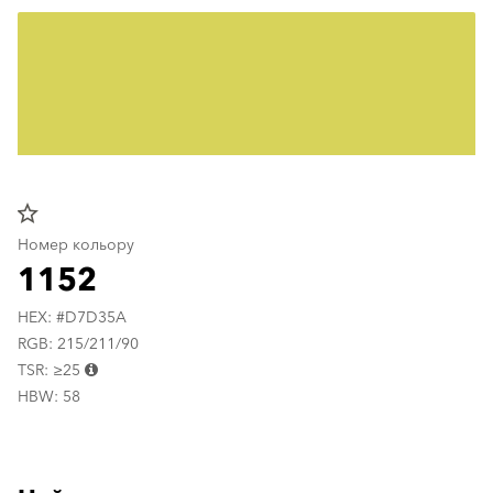
star_border
Номер кольору
1152
HEX: #D7D35A
RGB: 215/211/90
TSR: ≥25
HBW: 58