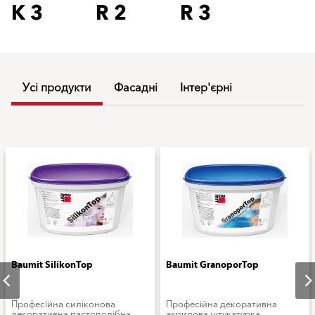
K 3
R 2
R 3
Усі продукти
Фасадні
Інтер'єрні
Baumit SilikonTop
Baumit GranoporTop
Професійна силіконова
Професійна декоративна
декоративна пастоподібна
акрилова штукатурка