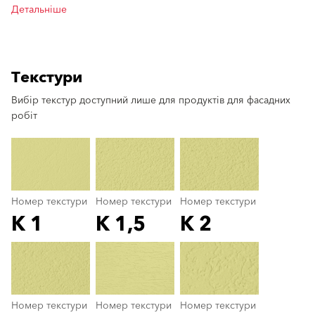
Детальніше
Текстури
Вибір текстур доступний лише для продуктів для фасадних
clear
робіт
Номер текстури
Номер текстури
Номер текстури
K 1
K 1,5
K 2
Номер текстури
color_name
Номер текстури
Номер текстури
Номер текстури