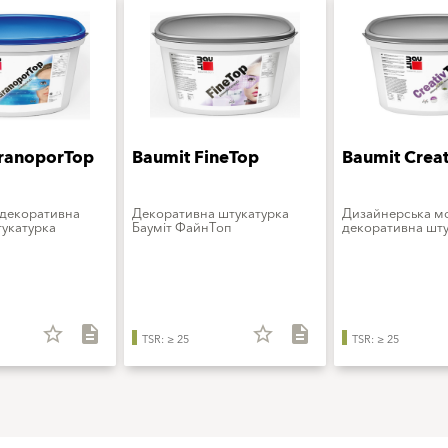
ranoporTop
Baumit FineTop
Baumit Crea
 декоративна
Декоративна штукатурка
Дизайнерська 
укатурка
Бауміт ФайнТоп
декоративна шту
star_border
description
star_border
description
TSR: ≥ 25
TSR: ≥ 25