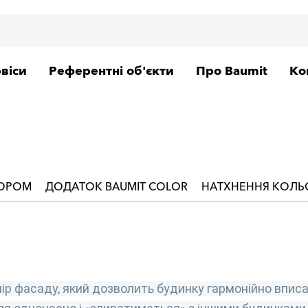
віси
Референтні об'єкти
Про Baumit
Ко
ЬОРОМ
ДОДАТОК BAUMIT COLOR
НАТХНЕННЯ КОЛ
ір фасаду, який дозволить будинку гармонійно вписа