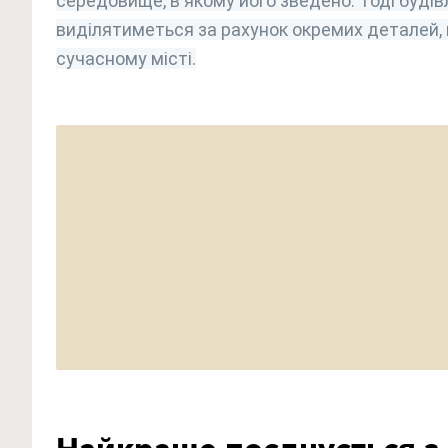
середовище, в якому його зведено. Тоді будів
виділятиметься за рахунок окремих деталей,
сучасному місті.