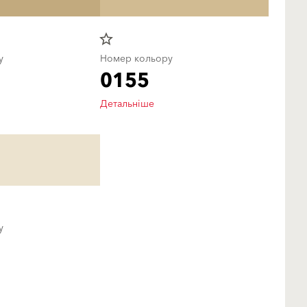
star_border
у
Номер кольору
0155
Детальніше
у