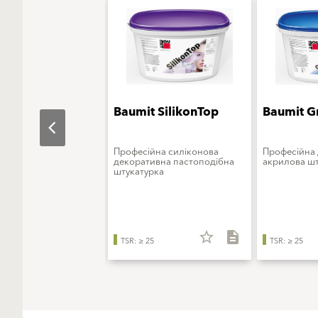
t StarTop
Baumit SilikonTop
Baumit G
ьна штукатурка на
Професійна силіконова
Професійна
інноваційного
декоративна пастоподібна
акрилова шт
ового в'яжучого
штукатурка
star_border
description
star_border
description
TSR: ≥ 25
TSR: ≥ 25