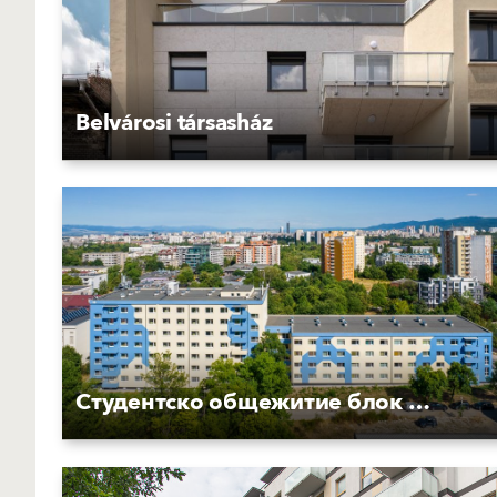
Belvárosi társasház
Студентско общежитие блок 15 на НСА "Васил Левски"