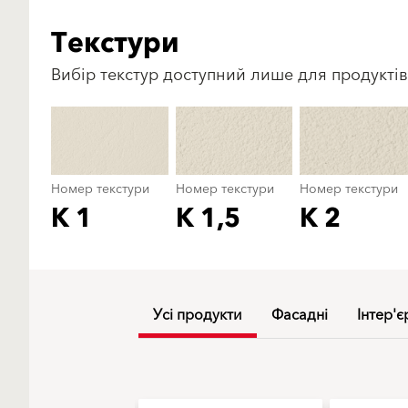
Текстури
Вибір текстур доступний лише для продуктів
Номер текстури
Номер текстури
Номер текстури
K 1
K 1,5
K 2
Усі продукти
Фасадні
Інтер'є