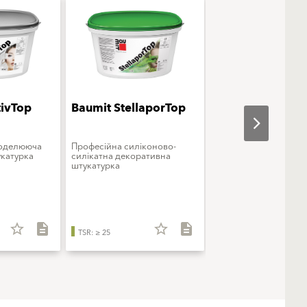
tivTop
Baumit StellaporTop
Baumit StarColo
моделююча
Професійна силіконово-
Преміальна фарба
катурка
силікатна декоративна
силіконова
штукатурка
star_border
description
star_border
description
star_b
TSR: ≥ 25