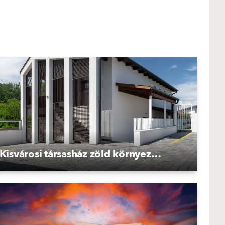
Kisvárosi társasház zöld környezetben