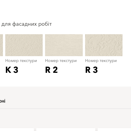
Номер текстури
color_name
 для фасадних робіт
Номер текстури
Номер текстури
Номер текстури
K 3
R 2
R 3
рні