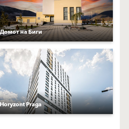
Домот на Биги
Horyzont Praga