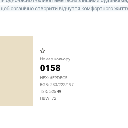
ля одночасно і «зливатиметься» з іншими будинками, 
 щоб органічно створити відчуття комфортного житт
star_border
Номер кольору
0158
HEX: #E9DEC5
RGB: 233/222/197
TSR: ≥25
HBW: 72