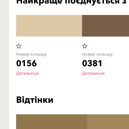
Найкраще поєднується з
star_border
star_border
Номер кольору
Номер кольору
0156
0381
Детальніше
Детальніше
Відтінки