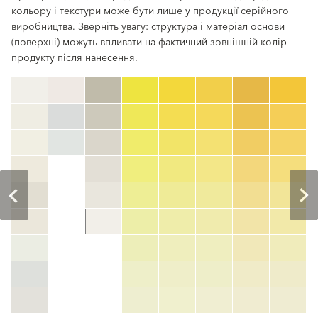
кольору і текстури може бути лише у продукції серійного
виробництва. Зверніть увагу: структура і матеріал основи
(поверхні) можуть впливати на фактичний зовнішній колір
продукту після нанесення.
clear
Номер кольору
color_name
HEX:
hex_code
RGB:
rgb_code
TSR:
tsr_code
HBW:
hbw_code
Детальніше