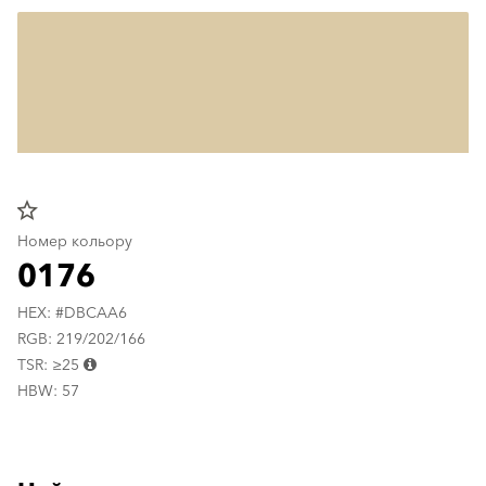
star_border
Номер кольору
0176
HEX: #DBCAA6
RGB: 219/202/166
TSR: ≥25
HBW: 57