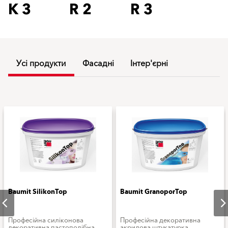
K 3
R 2
R 3
Усі продукти
Фасадні
Інтер'єрні
Baumit SilikonTop
Baumit GranoporTop
Професійна силіконова
Професійна декоративна
декоративна пастоподібна
акрилова штукатурка