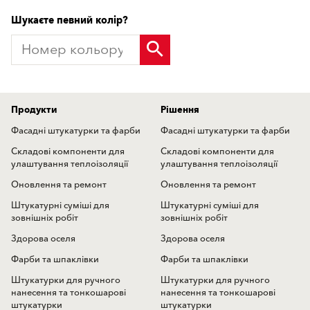
Шукаєте певний колір?
Продукти
Рішення
Фасадні штукатурки та фарби
Фасадні штукатурки та фарби
Складові компоненти для
Складові компоненти для
улаштування теплоізоляції
улаштування теплоізоляції
Оновлення та ремонт
Оновлення та ремонт
Штукатурні суміші для
Штукатурні суміші для
зовнішніх робіт
зовнішніх робіт
Здорова оселя
Здорова оселя
Фарби та шпаклівки
Фарби та шпаклівки
Штукатурки для ручного
Штукатурки для ручного
нанесення та тонкошарові
нанесення та тонкошарові
штукатурки
штукатурки