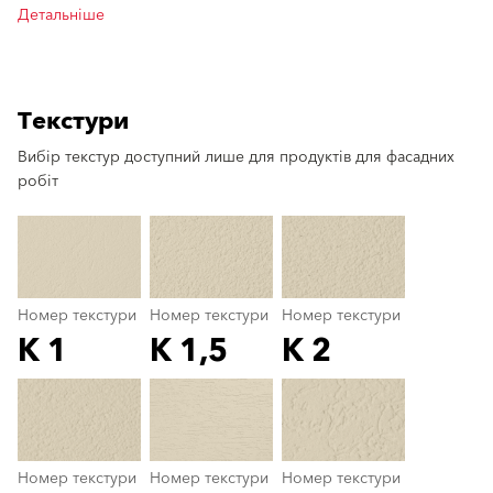
Детальніше
Текстури
Вибір текстур доступний лише для продуктів для фасадних
clear
робіт
Номер текстури
Номер текстури
Номер текстури
K 1
K 1,5
K 2
Номер текстури
color_name
Номер текстури
Номер текстури
Номер текстури