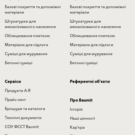
Базові покриття та допоміжні
Базові покриття та допоміжні
матеріали
матеріали
Штукатурки для
Штукатурки для
механізованого нанесення
механізованого нанесення
Облицювання плиткою
Облицювання плиткою
Матеріали для підлоги
Матеріали для підлоги
Суміші для мурування
Суміші для мурування
Бетонні суміші
Бетонні суміші
Сервіси
Референтні об'єкти
Продукти А-Я
Прайс-лист
Про Baumit
Брошури та каталоги
Історія
Технічні документи
Наші цінності
СОУ ФССТ Baumit
Кар'єра