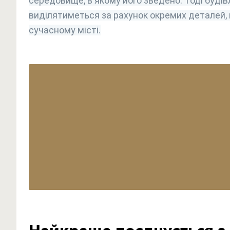
середовище, в якому його зведено. Тоді будів
виділятиметься за рахунок окремих деталей,
сучасному місті.