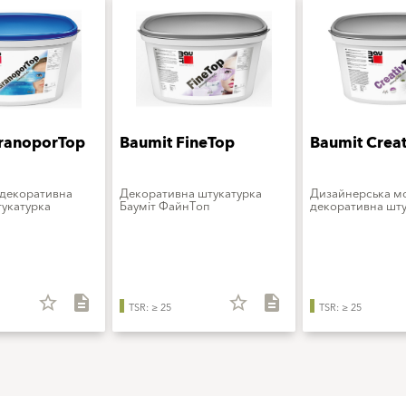
ranoporTop
Baumit FineTop
Baumit Crea
 декоративна
Декоративна штукатурка
Дизайнерська 
укатурка
Бауміт ФайнТоп
декоративна шту
star_border
description
star_border
description
TSR: ≥ 25
TSR: ≥ 25