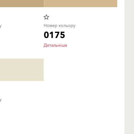
star_border
у
Номер кольору
0175
Детальніше
у