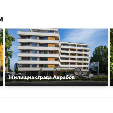
и
Жилищна сграда Акрабов