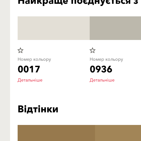
Найкраще поєднується з
star_border
star_border
Номер кольору
Номер кольору
0017
0936
Детальніше
Детальніше
Відтінки