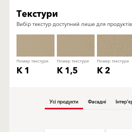
Текстури
Вибір текстур доступний лише для продуктів
Номер текстури
Номер текстури
Номер текстури
K 1
K 1,5
K 2
Усі продукти
Фасадні
Інтер'є