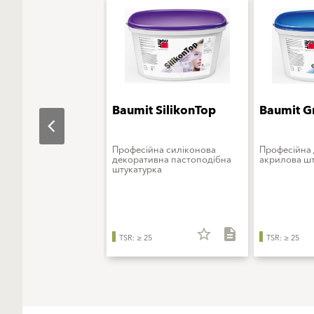
t StarTop
Baumit SilikonTop
Baumit G
ьна штукатурка на
Професійна силіконова
Професійна
інноваційного
декоративна пастоподібна
акрилова шт
ового в'яжучого
штукатурка
star_border
description
star_border
description
TSR: ≥ 25
TSR: ≥ 25