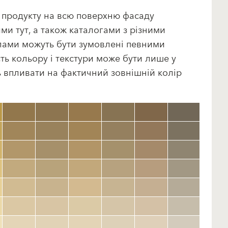
м продукту на всю поверхню фасаду
и тут, а також каталогами з різними
алами можуть бути зумовлені певними
ть кольору і текстури може бути лише у
ть впливати на фактичний зовнішній колір
clear