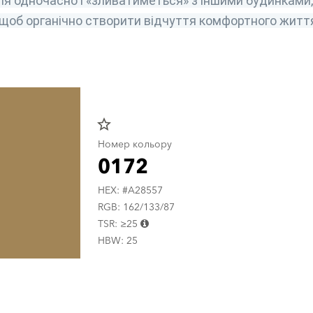
ля одночасно і «зливатиметься» з іншими будинками, 
 щоб органічно створити відчуття комфортного житт
star_border
Номер кольору
0172
HEX: #A28557
RGB: 162/133/87
TSR: ≥25
HBW: 25