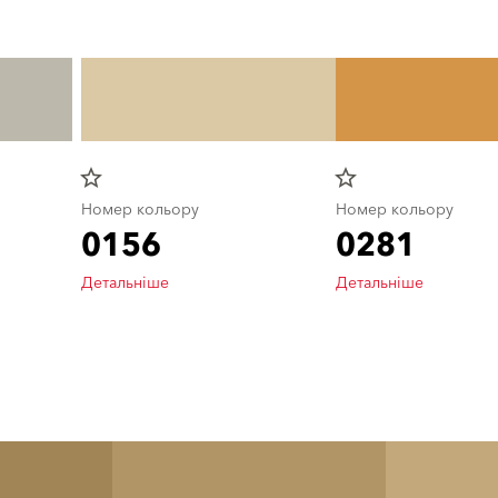
star_border
star_border
Номер кольору
Номер кольору
0156
0281
Детальніше
Детальніше