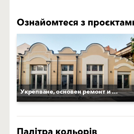
Ознайомтеся з проєктам
Укрепване, основен ремонт и реставрация на фасада към ул. "Г. С. Раковски"
Палітра кольорів