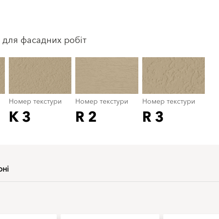
Номер текстури
color_name
 для фасадних робіт
Номер текстури
Номер текстури
Номер текстури
K 3
R 2
R 3
рні