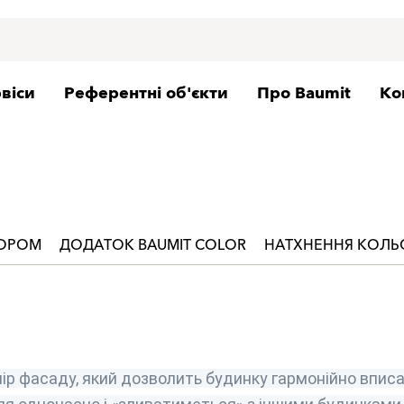
віси
Референтні об'єкти
Про Baumit
Ко
ЬОРОМ
ДОДАТОК BAUMIT COLOR
НАТХНЕННЯ КОЛ
ір фасаду, який дозволить будинку гармонійно вписа