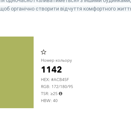
ля одночасно і «зливатиметься» з іншими будинками, 
 щоб органічно створити відчуття комфортного житт
star_border
Номер кольору
1142
HEX: #ACB45F
RGB: 172/180/95
TSR: ≥25
HBW: 40