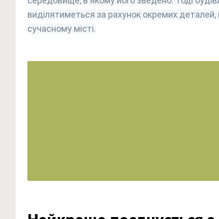
середовище, в якому його зведено. Тоді будів
виділятиметься за рахунок окремих деталей,
сучасному місті.