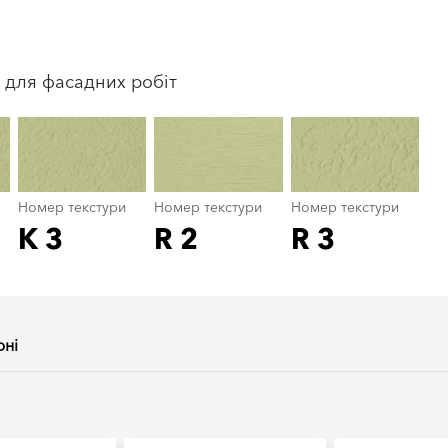
Номер текстури
color_name
 для фасадних робіт
Номер текстури
Номер текстури
Номер текстури
K 3
R 2
R 3
рні