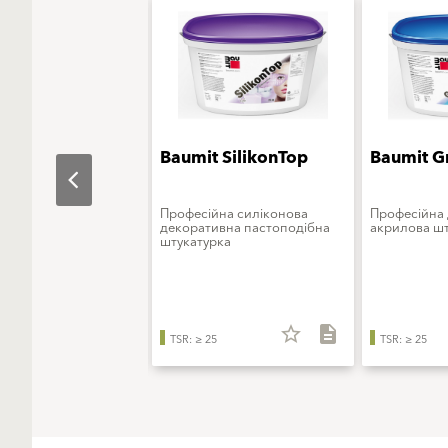
t StarTop
Baumit SilikonTop
Baumit G
ьна штукатурка на
Професійна силіконова
Професійна
інноваційного
декоративна пастоподібна
акрилова шт
ового в'яжучого
штукатурка
star_border
description
star_border
description
TSR: ≥ 25
TSR: ≥ 25