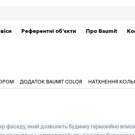
віси
Референтні об'єкти
Про Baumit
Ко
ЬОРОМ
ДОДАТОК BAUMIT COLOR
НАТХНЕННЯ КОЛ
ір фасаду, який дозволить будинку гармонійно вписа