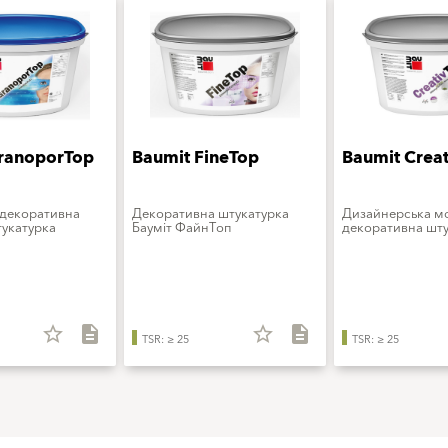
ranoporTop
Baumit FineTop
Baumit Crea
 декоративна
Декоративна штукатурка
Дизайнерська 
укатурка
Бауміт ФайнТоп
декоративна шту
star_border
description
star_border
description
TSR: ≥ 25
TSR: ≥ 25