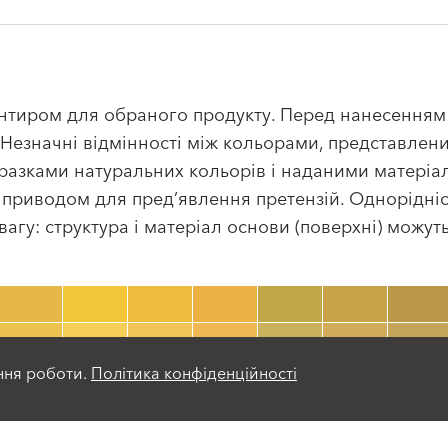
рієнтиром для обраного продукту. Перед нанесення
езначні відмінності між кольорами, представленим
зразками натуральних кольорів і наданими матері
 приводом для пред’явлення претензій. Однорідніс
вагу: структура і матеріал основи (поверхні) можу
Номер кольору
ння роботи.
Політика конфіденційності
color_name
HEX:
hex_code