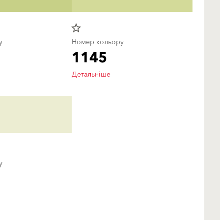
star_border
у
Номер кольору
1145
Детальніше
у