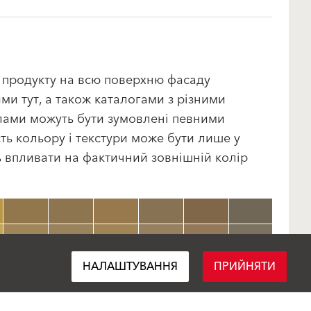
м продукту на всю поверхню фасаду
и тут, а також каталогами з різними
алами можуть бути зумовлені певними
ть кольору і текстури може бути лише у
ть впливати на фактичний зовнішній колір
clear
НАЛАШТУВАННЯ
ПРИЙНЯТИ