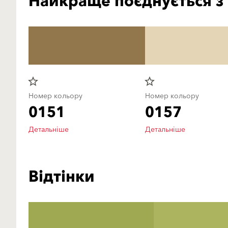
Найкраще поєднується з
star_border
star_border
Номер кольору
Номер кольору
0151
0157
Детальніше
Детальніше
Відтінки