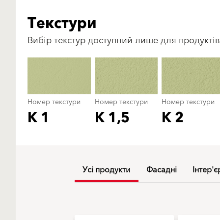
Текстури
Вибір текстур доступний лише для продуктів
Номер текстури
Номер текстури
Номер текстури
K 1
K 1,5
K 2
Усі продукти
Фасадні
Інтер'є