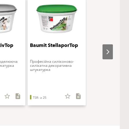
tivTop
Baumit StellaporTop
Baumit StarColo
моделююча
Професійна силіконово-
Преміальна фарба
катурка
силікатна декоративна
силіконова
штукатурка
star_border
description
star_border
description
star_b
TSR: ≥ 25