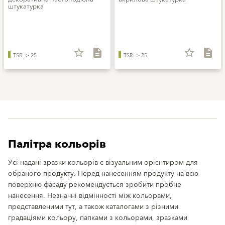
штукатурка
star_border
description
star_border
description
TSR: ≥ 25
TSR: ≥ 25
Палітра кольорів
Усі надані зразки кольорів є візуальним орієнтиром для
обраного продукту. Перед нанесенням продукту на всю
поверхню фасаду рекомендується зробити пробне
нанесення. Незначні відмінності між кольорами,
представленими тут, а також каталогами з різними
градаціями кольору, папками з кольорами, зразками