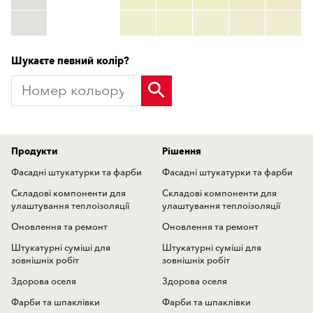
TSR:
tsr_code
HBW:
hbw_code
Детальніше
Шукаєте певний колір?
Продукти
Рішення
Фасадні штукатурки та фарби
Фасадні штукатурки та фарби
Складові компоненти для
Складові компоненти для
улаштування теплоізоляції
улаштування теплоізоляції
Оновлення та ремонт
Оновлення та ремонт
Штукатурні суміші для
Штукатурні суміші для
зовнішніх робіт
зовнішніх робіт
Здорова оселя
Здорова оселя
Фарби та шпаклівки
Фарби та шпаклівки