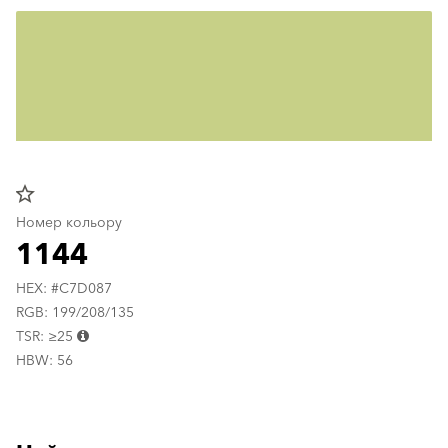
star_border
Номер кольору
1144
HEX: #C7D087
RGB: 199/208/135
TSR: ≥25
HBW: 56