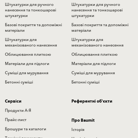
Штукатурки для ручного
Штукатурки для ручного
нанесення та тонкошарові
нанесення та тонкошарові
штукатурки
штукатурки
Базові покриття та допоміжні
Базові покриття та допоміжні
матеріали
матеріали
Штукатурки для
Штукатурки для
механізованого нанесення
механізованого нанесення
Облицювання плиткою
Облицювання плиткою
Матеріали для підлоги
Матеріали для підлоги
Суміші для мурування
Суміші для мурування
Бетонні суміші
Бетонні суміші
Сервіси
Референтні об'єкти
Продукти А-Я
Прайс-лист
Про Baumit
Брошури та каталоги
Історія