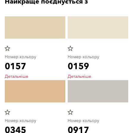
Найкраще поєднується з
star_border
star_border
Номер кольору
Номер кольору
0157
0159
Детальніше
Детальніше
star_border
star_border
Номер кольору
Номер кольору
0345
0917