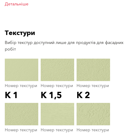
Детальніше
Текстури
Вибір текстур доступний лише для продуктів для фасадних
clear
робіт
Номер текстури
Номер текстури
Номер текстури
K 1
K 1,5
K 2
Номер текстури
color_name
Номер текстури
Номер текстури
Номер текстури