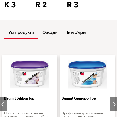
K 3
R 2
R 3
Усі продукти
Фасадні
Інтер'єрні
Baumit SilikonTop
Baumit GranoporTop
Професійна силіконова
Професійна декоративна
декоративна пастоподібна
акрилова штукатурка