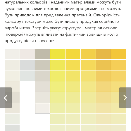
натуральних кольорів і наданими матеріалами можуть бути
зумовлені певними технологічними процесами і не можуть
бути приводом для пред’явлення претензій. Однорідність
кольору і текстури може бути лише у продукції серійного
виробництва. Зверніть увагу: структура і матеріал основи
(поверхні) можуть впливати на фактичний зовнішній колір
продукту після нанесення.
clear
Номер кольору
color_name
HEX:
hex_code
RGB:
rgb_code