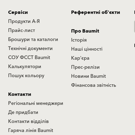
Сервіси
Референтні об'єкти
Продукти А-Я
Прайс-лист
Про Baumit
Брошури та каталоги
Історія
Технічні документи
Наші цінності
СОУ ФССТ Baumit
Кар'єра
Калькулятори
Прес-релізи
Пошук кольору
Новини Baumit
Фінансова звітність
Контакти
Регіональні менеджери
Де придбати
Контакти відділів
Гаряча лінія Baumit