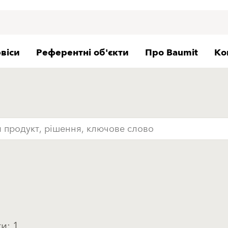
віси
Референтні об'єкти
Про Baumit
Ко
и: 1