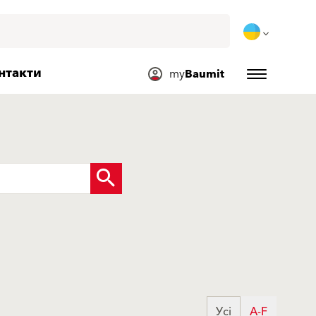
нтакти
my
Baumit
Усі
A-F