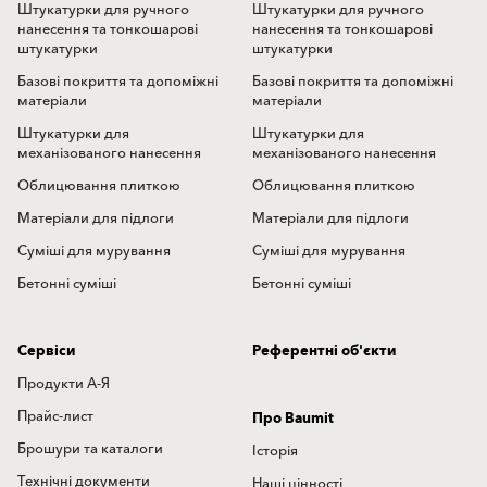
Штукатурки для ручного
Штукатурки для ручного
нанесення та тонкошарові
нанесення та тонкошарові
штукатурки
штукатурки
Базові покриття та допоміжні
Базові покриття та допоміжні
матеріали
матеріали
Штукатурки для
Штукатурки для
механізованого нанесення
механізованого нанесення
Облицювання плиткою
Облицювання плиткою
Матеріали для підлоги
Матеріали для підлоги
Суміші для мурування
Суміші для мурування
Бетонні суміші
Бетонні суміші
Сервіси
Референтні об'єкти
Продукти А-Я
Прайс-лист
Про Baumit
Брошури та каталоги
Історія
Технічні документи
Наші цінності