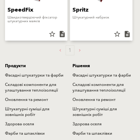
SpeedFix
Spritz
Швидкотвердіючий фіксатор
Штукатурний набризк
штукатурних маяків
star_border
description
star_border
description
1
Продукти
Рішення
Фасадні штукатурки та фарби
Фасадні штукатурки та фарби
Складові компоненти для
Складові компоненти для
улаштування теплоізоляції
улаштування теплоізоляції
Оновлення та ремонт
Оновлення та ремонт
Штукатурні суміші для
Штукатурні суміші для
зовнішніх робіт
зовнішніх робіт
Здорова оселя
Здорова оселя
Фарби та шпаклівки
Фарби та шпаклівки