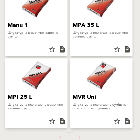
Manu 1
MPA 35 L
Штукатурна цементно-вапняна
Штукатурна полегшена цементно-
суміш
вапняна суміш
star_border
description
star_border
description
MPI 25 L
MVR Uni
Штукатурна полегшена цементно-
Штукатурна полегшена суміш на
вапняна суміш
основі білого цементу
star_border
description
star_border
description
1