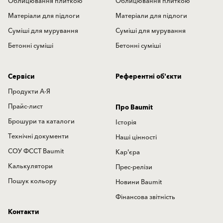
Облицювання плиткою
Облицювання плиткою
Матеріали для підлоги
Матеріали для підлоги
Суміші для мурування
Суміші для мурування
Бетонні суміші
Бетонні суміші
Сервіси
Референтні об'єкти
Продукти А-Я
Прайс-лист
Про Baumit
Брошури та каталоги
Історія
Технічні документи
Наші цінності
СОУ ФССТ Baumit
Кар'єра
Калькулятори
Прес-релізи
Пошук кольору
Новини Baumit
Фінансова звітність
Контакти