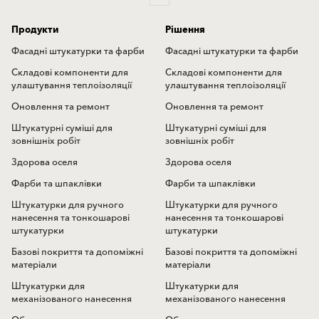
Продукти
Рішення
Фасадні штукатурки та фарби
Фасадні штукатурки та фарби
Складові компоненти для
Складові компоненти для
улаштування теплоізоляції
улаштування теплоізоляції
Оновлення та ремонт
Оновлення та ремонт
Штукатурні суміші для
Штукатурні суміші для
зовнішніх робіт
зовнішніх робіт
Здорова оселя
Здорова оселя
Фарби та шпаклівки
Фарби та шпаклівки
Штукатурки для ручного
Штукатурки для ручного
нанесення та тонкошарові
нанесення та тонкошарові
штукатурки
штукатурки
Базові покриття та допоміжні
Базові покриття та допоміжні
матеріали
матеріали
Штукатурки для
Штукатурки для
механізованого нанесення
механізованого нанесення