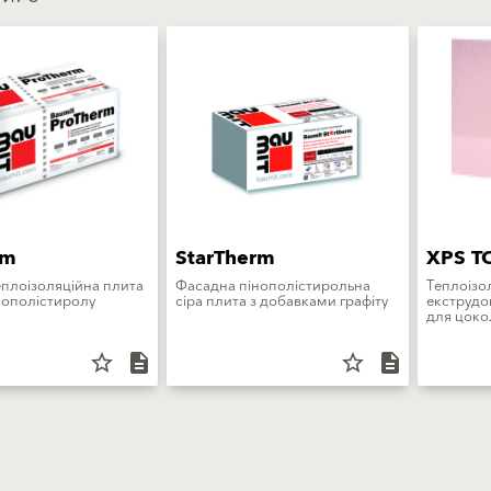
rm
StarTherm
XPS T
плоізоляційна плита
Фасадна пінополістирольна
Теплоізо
інополістиролу
сіра плита з добавками графіту
екструдо
для цок
star_border
description
star_border
description