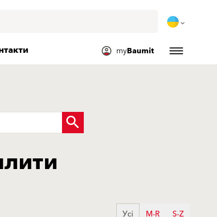
нтакти
my
Baumit
плити
Усі
M-R
S-Z