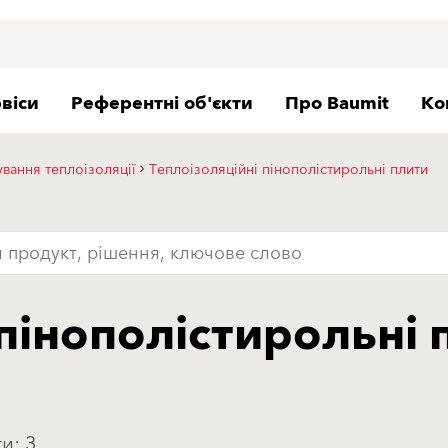
віси
Референтні об'єкти
Про Baumit
Ко
вання теплоізоляції
Теплоізоляційні пінополістирольні плити
 пінополістирольні 
и: 3