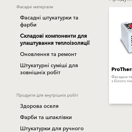
Фасадні матеріали
Фасадні штукатурки та
фарби
Складові компоненти для
улаштування теплоізоляції
Оновлення та ремонт
Штукатурні суміші для
ProThe
зовнішніх робіт
Фасадна те
з білого п
Продукти для внутрішніх робіт
Здорова оселя
Фарби та шпаклівки
Штукатурки для ручного