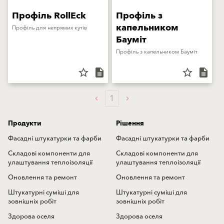
Профіль RollEck
Профіль з
капельником
Профіль для непрямих кутів
Бауміт
Профіль з капельником Бауміт
star_border
description
star_border
description
1
Продукти
Рішення
Фасадні штукатурки та фарби
Фасадні штукатурки та фарби
Складові компоненти для
Складові компоненти для
улаштування теплоізоляції
улаштування теплоізоляції
Оновлення та ремонт
Оновлення та ремонт
Штукатурні суміші для
Штукатурні суміші для
зовнішніх робіт
зовнішніх робіт
Здорова оселя
Здорова оселя