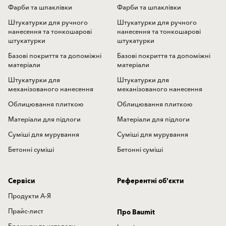
Фарби та шпаклівки
Фарби та шпаклівки
Штукатурки для ручного
Штукатурки для ручного
нанесення та тонкошарові
нанесення та тонкошарові
штукатурки
штукатурки
Базові покриття та допоміжні
Базові покриття та допоміжні
матеріали
матеріали
Штукатурки для
Штукатурки для
механізованого нанесення
механізованого нанесення
Облицювання плиткою
Облицювання плиткою
Матеріали для підлоги
Матеріали для підлоги
Суміші для мурування
Суміші для мурування
Бетонні суміші
Бетонні суміші
Сервіси
Референтні об'єкти
Продукти А-Я
Прайс-лист
Про Baumit