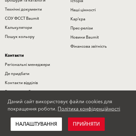
Брошури та каталоги
Історія
Технічні документи
Наші цінності
СОУ ФССТ Baumit
Кар'єра
Калькулятори
Прес-релізи
Пошук кольору
Новини Baumit
Фінансова звітність
Контакти
Регіональні менеджери
Де придбати
Контакти відділів
Гаряча лінія Baumit
Даний сайт використовує файли cookies для
Міжнародні представництва
покращення роботи.
Політика конфіденційності
Форма зворотного зв'язку
НАЛАШТУВАННЯ
ПРИЙНЯТИ
Положення про конфіденційність