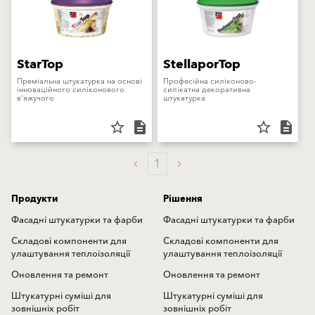
StarTop
StellaporTop
Преміальна штукатурка на основі
Професійна силіконово-
інноваційного силіконового
силікатна декоративна
в'яжучого
штукатурка
star_border
description
star_border
description
1
Продукти
Рішення
Фасадні штукатурки та фарби
Фасадні штукатурки та фарби
Складові компоненти для
Складові компоненти для
улаштування теплоізоляції
улаштування теплоізоляції
Оновлення та ремонт
Оновлення та ремонт
Штукатурні суміші для
Штукатурні суміші для
зовнішніх робіт
зовнішніх робіт