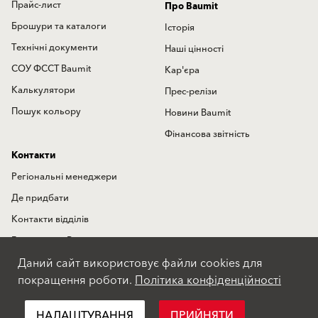
Прайс-лист
Про Baumit
Брошури та каталоги
Історія
Технічні документи
Наші цінності
СОУ ФССТ Baumit
Кар'єра
Калькулятори
Прес-релізи
Пошук кольору
Новини Baumit
Фінансова звітність
Контакти
Регіональні менеджери
Де придбати
Контакти відділів
Гаряча лінія Baumit
Даний сайт використовує файли cookies для
Міжнародні представництва
покращення роботи.
Політика конфіденційності
Форма зворотного зв'язку
НАЛАШТУВАННЯ
ПРИЙНЯТИ