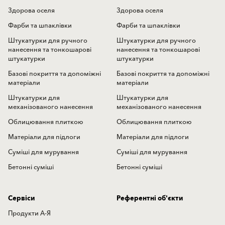
Здорова оселя
Здорова оселя
Фарби та шпаклівки
Фарби та шпаклівки
Штукатурки для ручного
Штукатурки для ручного
нанесення та тонкошарові
нанесення та тонкошарові
штукатурки
штукатурки
Базові покриття та допоміжні
Базові покриття та допоміжні
матеріали
матеріали
Штукатурки для
Штукатурки для
механізованого нанесення
механізованого нанесення
Облицювання плиткою
Облицювання плиткою
Матеріали для підлоги
Матеріали для підлоги
Суміші для мурування
Суміші для мурування
Бетонні суміші
Бетонні суміші
Сервіси
Референтні об'єкти
Продукти А-Я