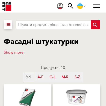
list
Фасадні штукатурки
Show more
Продукти: 10
Усі
A-F
G-L
M-R
S-Z