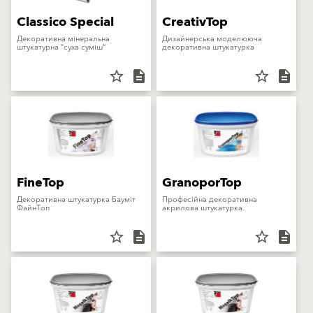
Classico Special
CreativTop
Декоративна мінеральна
Дизайнерська моделююча
штукатурна "суха суміш"
декоративна штукатурка
star_border
description
star_border
description
FineTop
GranoporTop
Декоративна штукатурка Бауміт
Професійна декоративна
ФайнТоп
акрилова штукатурка
star_border
description
star_border
description