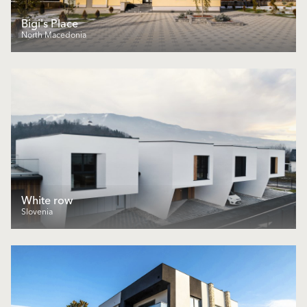
Bigi's Place
North Macedonia
White row
Slovenia