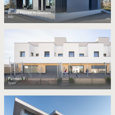
Budai House in Gonars
Italy
Patmos II
Spain