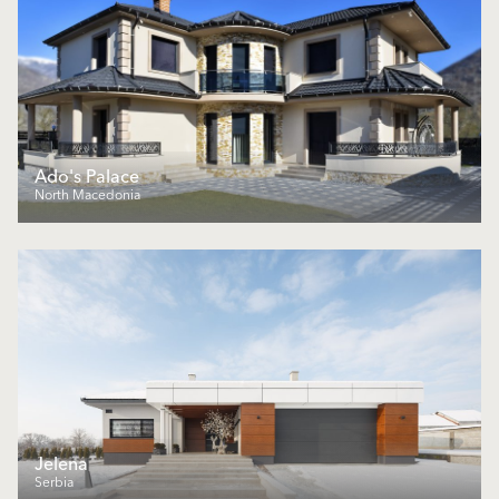
Ado's Palace
North Macedonia
Jelena
Serbia