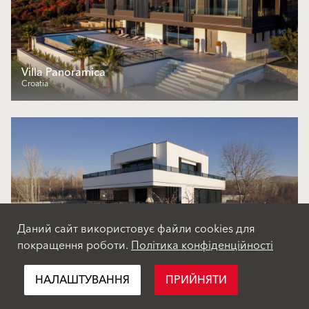
Villa Panoramica
Croatia
Даний сайт використовує файли cookies для
покращення роботи.
Політика конфіденційності
Baran Villa
Turkey
НАЛАШТУВАННЯ
ПРИЙНЯТИ