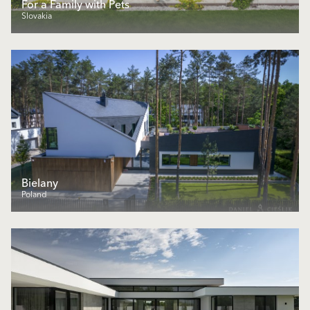
For a Family with Pets
Slovakia
Bielany
Poland