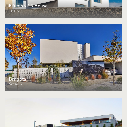
Fifteen x 15 House
Ireland
Dragota
Romania