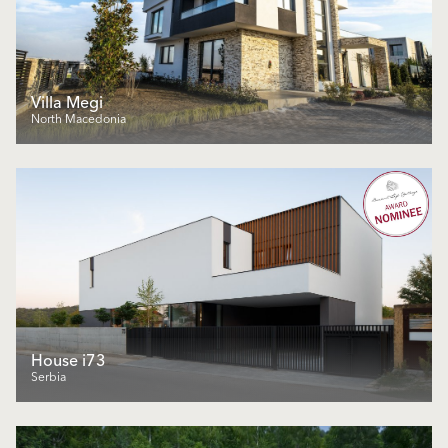
Villa Megi
North Macedonia
House i73
Serbia