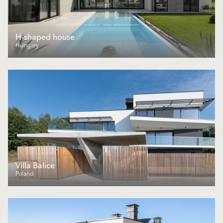
H-shaped house
Hungary
Villa Balice
Poland